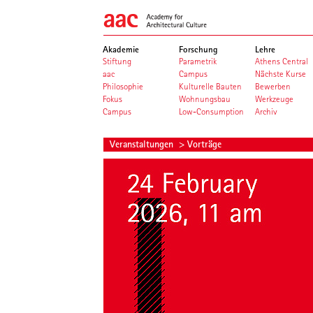
Akademie
Forschung
Lehre
Stiftung
Parametrik
Athens Central
aac
Campus
Nächste Kurse
Philosophie
Kulturelle Bauten
Bewerben
Fokus
Wohnungsbau
Werkzeuge
Campus
Low-Consumption
Archiv
Veranstaltungen
> Vorträge