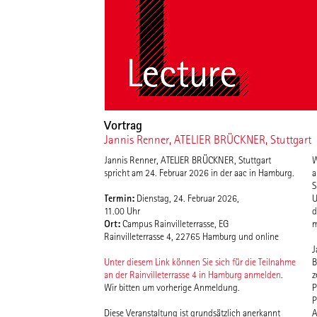
Vortrag
Jannis Renner, ATELIER BRÜCKNER, Stuttgart
Jannis Renner, ATELIER BRÜCKNER, Stuttgart
W
spricht am 24. Februar 2026 in der aac in Hamburg.
a
S
Termin:
Dienstag, 24. Februar 2026,
U
11.00 Uhr
d
Ort:
Campus Rainvilleterrasse, EG
m
Rainvilleterrasse 4, 22765 Hamburg und online
J
Unter diesem Link können Sie sich für die Teilnahme
B
an der Rainvilleterrasse 4 in Hamburg anmelden
.
z
Wir bitten um vorherige Anmeldung.
P
P
Diese Veranstaltung ist grundsätzlich anerkannt
A