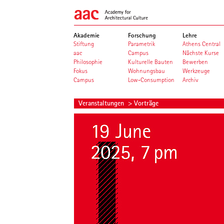
Akademie
Forschung
Lehre
Stiftung
Parametrik
Athens Central
aac
Campus
Nächste Kurse
Philosophie
Kulturelle Bauten
Bewerben
Fokus
Wohnungsbau
Werkzeuge
Campus
Low-Consumption
Archiv
Veranstaltungen
> Vorträge