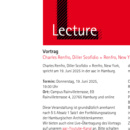
Vortrag
Charles Renfro, Diller Scofidio + Renfro, New 
Charles Renfro, Diller Scofidio + Renfro, New York,
d
spricht am 19. Juni 2025 in der aac in Hamburg.
m
Termin:
Donnerstag, 19. Juni 2025,
C
19.00 Uhr
R
Ort:
Campus Rainvilleterrasse, EG
e
Rainvilleterrasse 4, 22765 Hamburg und online
P
B
Diese Veranstaltung ist grundsätzlich anerkannt
B
nach § 5 Absatz 1 Satz1 der Fortbildungssatzung
i
der Hamburgischen Architektenkammer.
i
Wir bieten auch eine Live-Übertragung des Vortrags
Z
auf unserem
aac-Youtube-Kanal
an. Bitte schalten
u