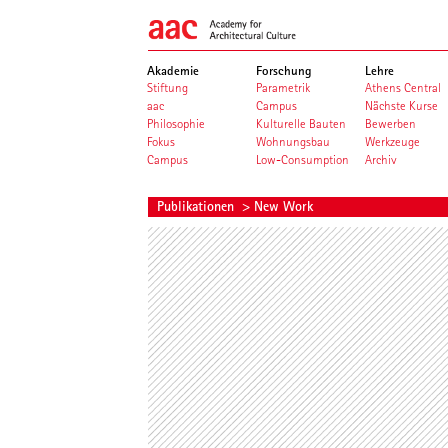
Akademie
Forschung
Lehre
Stiftung
Parametrik
Athens Central
aac
Campus
Nächste Kurse
Philosophie
Kulturelle Bauten
Bewerben
Fokus
Wohnungsbau
Werkzeuge
Campus
Low-Consumption
Archiv
Publikationen
> New Work