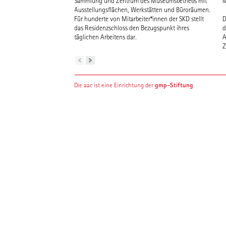
Sammlung und Zentrum des Museumsbetriebs mit
M
Ausstellungsflächen, Werkstätten und Büroräumen.
Für hunderte von Mitarbeiter*innen der SKD stellt
D
das Residenzschloss den Bezugspunkt ihres
d
täglichen Arbeitens dar.
A
Z
gmp-Stiftung
Die aac ist eine Einrichtung der