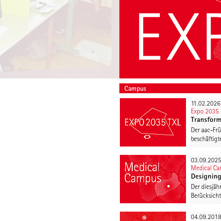
Campus
11.02.2026
Expo 2035 
Transform
Der aac-Frü
beschäftigt
03.09.202
Medical C
Designing
Der diesjäh
Berücksich
04.09.201