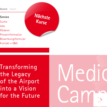
Deutsch
English
Service
Suche
Jobs
Förderer
Presseinformation
Bewerbungsformular
Kontakt + Q&A