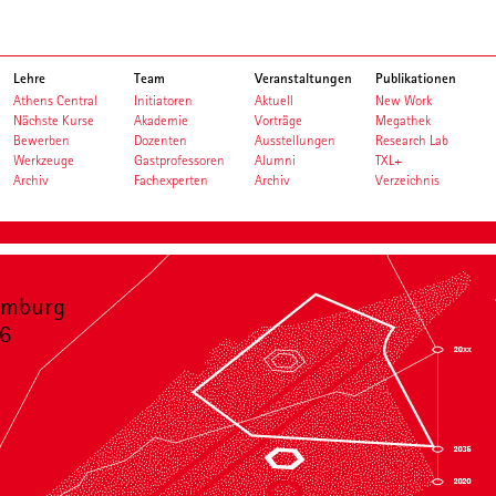
Lehre
Team
Veranstaltungen
Publikationen
Athens Central
Initiatoren
Aktuell
New Work
Nächste Kurse
Akademie
Vorträge
Megathek
Bewerben
Dozenten
Ausstellungen
Research Lab
Werkzeuge
Gastprofessoren
Alumni
TXL+
Archiv
Fachexperten
Archiv
Verzeichnis