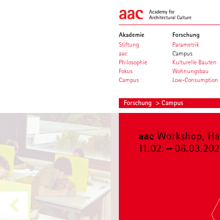
Akademie
Forschung
Stiftung
Parametrik
aac
Campus
Philosophie
Kulturelle Bauten
Fokus
Wohnungsbau
Campus
Low-Consumption
Forschung
> Campus