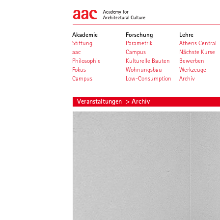
Akademie
Forschung
Lehre
Stiftung
Parametrik
Athens Central
aac
Campus
Nächste Kurse
Philosophie
Kulturelle Bauten
Bewerben
Fokus
Wohnungsbau
Werkzeuge
Campus
Low-Consumption
Archiv
Veranstaltungen
> Archiv