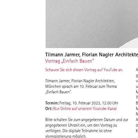
Tilmann Jarmer, Florian Nagler Architek
Vortrag „Einfach Bauen”
Schauen Sie sich diesen Vortrag auf YouTube an.
A
größ
Tilmann Jarmer, Florian Nagler Architekten,
v
München sprach am 10. Februar zum Thema
u
„Einfach Bauen”.
Mita
T
Termin:
Freitag, 10. Februar 2023, 12.00 Uhr
B
Ort:
Nur Online auf unserem Youtube-Kanal
Mitar
N
Bitte schalten Sie zum angegebenen Datum und zur
A
angegebenen Uhrzeit ein, um den Vortrag zu
dem Ziel, 
verfolgen. Die digitale Teilnahme ist ohne
Vorregistrierung möglich.