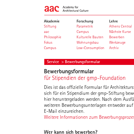
Akademie
Forschung
Lehre
Stiftung
Parametrik
Athens Central
aac
Campus
Nächste Kurse
Philosophie
Kulturelle Bauten
Bewerben
Fokus
Wohnungsbau
Werkzeuge
Campus
Low-Consumption
Archiv
Service
> Bewerbungsformular
Bewerbungsformular
für Stipendien der gmp-Foundation
Dies ist das offizielle Formular für Architektu
sich für ein Stipendium der gmp-Stiftung be
hier heruntergeladen werden. Nach dem Ausfü
weiteren Bewerbungsunterlagen entweder auf d
E-Mail einzureichen.
Weitere Informationen zum Bewerbungsprozes
Wer kann sich bewerben?