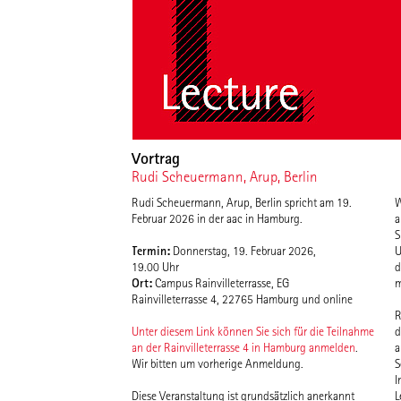
Vortrag
Rudi Scheuermann, Arup, Berlin
Rudi Scheuermann, Arup, Berlin spricht am 19.
W
Februar 2026 in der aac in Hamburg.
a
S
Termin:
Donnerstag, 19. Februar 2026,
U
19.00 Uhr
d
Ort:
Campus Rainvilleterrasse, EG
m
Rainvilleterrasse 4, 22765 Hamburg und online
R
i
Unter diesem Link können Sie sich für die Teilnahme
d
L
an der Rainvilleterrasse 4 in Hamburg anmelden
.
a
Wir bitten um vorherige Anmeldung.
S
I
Diese Veranstaltung ist grundsätzlich anerkannt
L