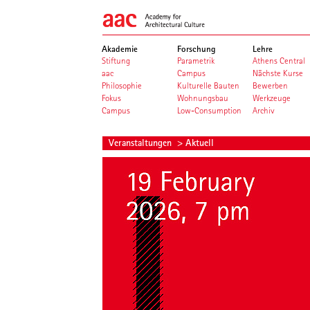
Akademie
Forschung
Lehre
Stiftung
Parametrik
Athens Central
aac
Campus
Nächste Kurse
Philosophie
Kulturelle Bauten
Bewerben
Fokus
Wohnungsbau
Werkzeuge
Campus
Low-Consumption
Archiv
Veranstaltungen
> Aktuell