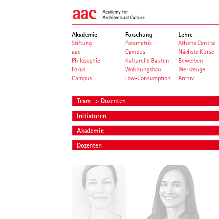
Akademie
Forschung
Lehre
Stiftung
Parametrik
Athens Central
aac
Campus
Nächste Kurse
Philosophie
Kulturelle Bauten
Bewerben
Fokus
Wohnungsbau
Werkzeuge
Campus
Low-Consumption
Archiv
Team
> Dozenten
Initiatoren
Akademie
Dozenten