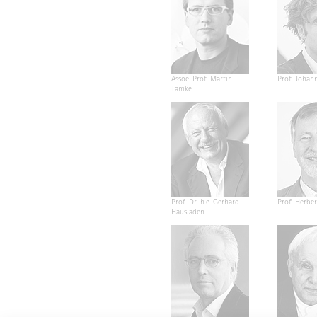
Assoc. Prof. Martin
Prof. Johan
Tamke
Prof. Dr. h.c. Gerhard
Prof. Herber
Hausladen