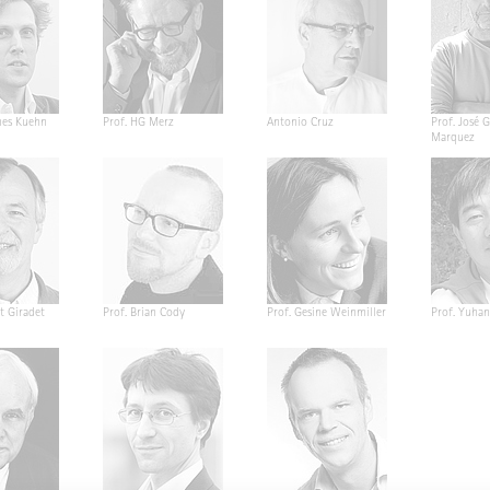
nes Kuehn
Prof. HG Merz
Antonio Cruz
Prof. José G
Marquez
t Giradet
Prof. Brian Cody
Prof. Gesine Weinmiller
Prof. Yuha