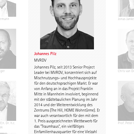
ermann
Ariane Wiegner
Joep Kuijs
Jonas Janke
Johannes Pilz
MVRDV
Johannes Pilz, seit 2013 Senior Project
nger
Gustav Düsing
Johannes Pilz
Chris van D
Leader bei MVRDV, konzentriert sich auf
Mischnutzungs- und Hochhausprojekte
für den deutschsprachigen Markt. Er war
von Anfang an in das Projekt Franklin
Mitte in Mannheim involviert, beginnend
mit der städtebaulichen Planung im Jahr
2014 und der Weiterentwicklung des
Zentrums (The Hill, HOME Wohntürme). Er
war auch verantwortlich für den mit dem
1. Preis ausgezeichneten Wettbewerb für
E.h. Dr. h.c.
Chris Middleton
Prof. Martin Fröhlich
Prof. Peter
das "Traumhaus", ein vielfältiges
ek
Einfamilienhausquartier für eine Vielzahl