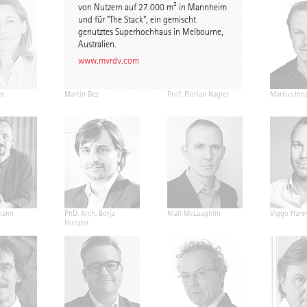
von Nutzern auf 27.000 m² in Mannheim
und für "The Stack", ein gemischt
genutztes Superhochhaus in Melbourne,
Australien.
www.mvrdv.com
pe
Martin Bez
Prof. Florian Nagler
Markus Inn
mann
PhD. Arch. Borja
Níall McLaughlin
Viggo Hare
Ferrater