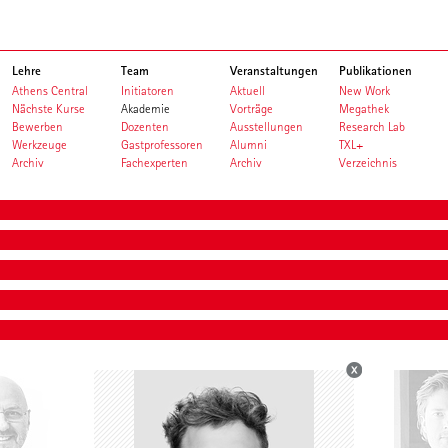
Lehre
Team
Veranstaltungen
Publikationen
Athens Central
Initiatoren
Aktuell
New Work
Nächste Kurse
Akademie
Vorträge
Megathek
Bewerben
Dozenten
Ausstellungen
Research Lab
Werkzeuge
Gastprofessoren
Alumni
TXL+
Archiv
Fachexperten
Archiv
Verzeichnis