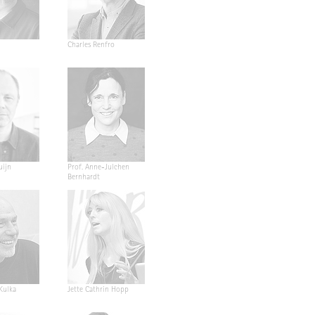
Charles Renfro
uijn
Prof. Anne-Julchen
Bernhardt
 Kulka
Jette Cathrin Hopp