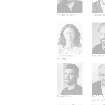
Thomas Willemeit
Rudi Scheu
Karoline Liedtke-
Sven Plieni
Sørensen
Robert Schmitz
Prof. Dr. Dr. 
Werner Sob