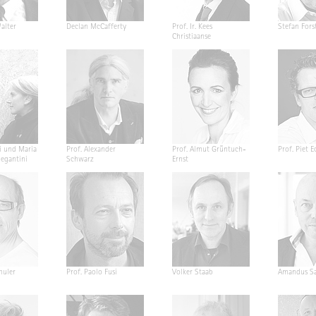
alter
Declan McCafferty
Prof. Ir. Kees
Stefan Fors
Christiaanse
i und Maria
Prof. Alexander
Prof. Almut Grüntuch-
Prof. Piet E
Segantini
Schwarz
Ernst
huler
Prof. Paolo Fusi
Volker Staab
Amandus Sa