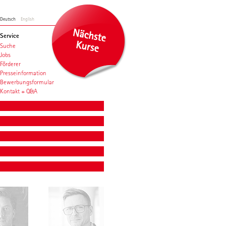
Deutsch
English
Service
Suche
Jobs
Förderer
Presseinformation
Bewerbungsformular
Kontakt + Q&A