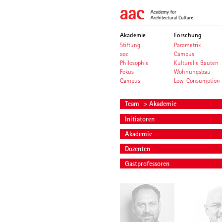
Akademie
Forschung
Stiftung
Parametrik
aac
Campus
Philosophie
Kulturelle Bauten
Fokus
Wohnungsbau
Campus
Low-Consumption
Team
> Akademie
Initiatoren
Akademie
Dozenten
Gastprofessoren