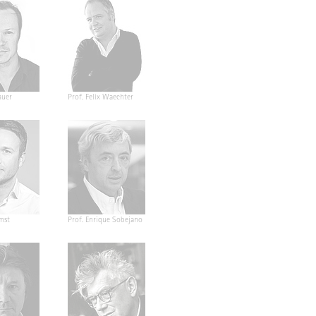
auer
Prof. Felix Waechter
mst
Prof. Enrique Sobejano