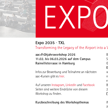
Expo 2035 ∙ TXL
Transforming the Legacy of the Airport into a 
aac-Frühjahrsworkshop 2026
B
11.02. bis 06.03.2026 auf dem Campus
S
Rainvilleterrasse in Hamburg
G
Infos zur Bewerbung und Teilnahme an nächsten
w
aac-Kursen gibt es
hier
.
n
e
Auf unseren
Instagram
,
LinkedIn
und
Facebook
B
Seiten sind weitere Eindrücke von diesem
2
(
Workshop zu finden.
Kurzbeschreibung des Workshopthemas
W
i