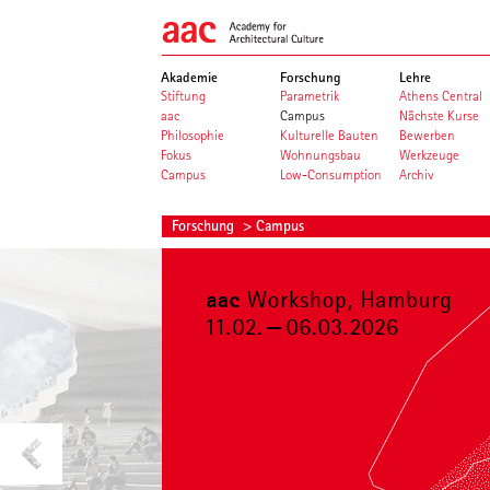
Akademie
Forschung
Lehre
Stiftung
Parametrik
Athens Central
aac
Campus
Nächste Kurse
Philosophie
Kulturelle Bauten
Bewerben
Fokus
Wohnungsbau
Werkzeuge
Campus
Low-Consumption
Archiv
Forschung
> Campus