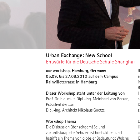
Urban Exchange: New School
Entwürfe für die Deutsche Schule Shanghai
aac workshop, Hamburg, Germany
R
05.09. bis 27.09.2013 auf dem Campus
e
Rainvilleterrasse in Hamburg
i
B
Dieser Workshop steht unter der Leitung von
H
Prof. Dr. h.c. mult. Dipl.-Ing. Meinhard von Gerkan,
s
Präsident der aac
D
Dipl.-Ing. Architekt Nikolaus Goetze
z
Workshop Thema
D
i
Die Diskussion über zeitgemäße und
l
K
zukunftstaugliche Schulen ist hochaktuell und
a
w
betrifft ein Thema von globaler Bedeutung: Welche
G
g