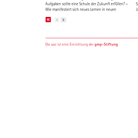
Aufgaben sollte eine Schule der Zukunft erfüllen? –
S
Wie manifestiert sich neues Lernen in neuen
J
S
gmp-Stiftung
Die aac ist eine Einrichtung der