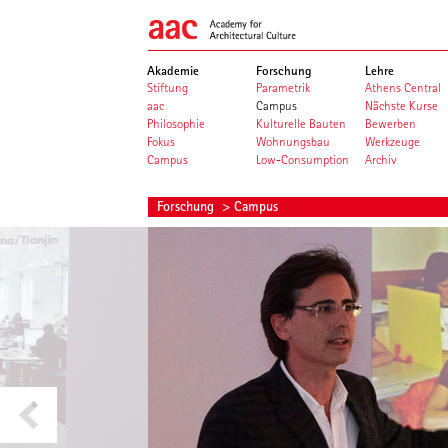
Akademie
Forschung
Lehre
Stiftung
Parametrik
Athens Central
aac
Campus
Nächste Kurse
Philosophie
Kulturelle Bauten
Bewerben
Fokus
Wohnungsbau
Werkzeuge
Campus
Low-Consumption
Archiv
Forschung
> Campus