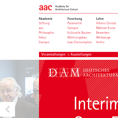
Akademie
Forschung
Lehre
Stiftung
Parametrik
Athens Central
aac
Campus
Nächste Kurse
Philosophie
Kulturelle Bauten
Bewerben
Fokus
Wohnungsbau
Werkzeuge
Campus
Low-Consumption
Archiv
Veranstaltungen
> Ausstellungen