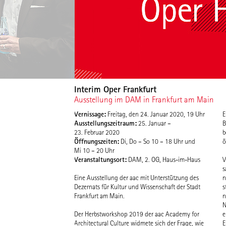
Interim Oper Frankfurt
Ausstellung im DAM in Frankfurt am Main
Vernissage:
Freitag, den 24. Januar 2020, 19 Uhr
E
Ausstellungszeitraum:
25. Januar –
B
23. Februar 2020
b
Öffnungszeiten:
Di, Do – So 10 – 18 Uhr und
ö
Mi 10 – 20 Uhr
Veranstaltungsort:
DAM, 2. OG, Haus-im-Haus
V
O
s
S
Eine Ausstellung der aac mit Unterstützung des
n
Dezernats für Kultur und Wissenschaft der Stadt
s
Frankfurt am Main.
n
N
Der Herbstworkshop 2019 der aac Academy for
e
Architectural Culture widmete sich der Frage, wie
E