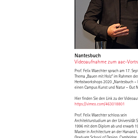
Nantesbuch
Videoaufnahme zum aac-Vortrag
Prof. Felix Waechter sprach am 17. Se
Thema „Bauen mit Holz“ im Rahmen des
Herbstworkshops 2020 „Nantesbuch – 
einen Campus Kunst und Natur – Gut 
Hier finden Sie den Link zu der Videoa
https://vimeo.com/463018801
Prof. Felix Waechter schloss sein
Petrusgemeinde Wiesloch sowie den best architects
Architekturstudium an der Universität S
Award für die Akademie der GIZ am
1996 mit dem Diplom ab und erwarb 1
Kottenforst, Bonn. Ebenfalls m
Master in Architecture an der Harvard U
ausgezeichnet wurde die Erweiterung de
Graduate School of Design, Cambridge