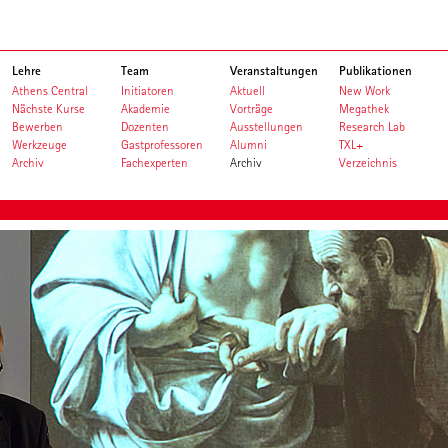
Lehre
Team
Veranstaltungen
Publikationen
Athens Central
Initiatoren
Aktuell
New Work
Nächste Kurse
Akademie
Vorträge
Megathek
Bewerben
Dozenten
Ausstellungen
Research Lab
Werkzeuge
Gastprofessoren
Alumni
TXL+
Archiv
Fachexperten
Archiv
Verzeichnis