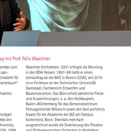
 mit Prof. Felix Waechter
ptember zum
Waechter Architekten. 2001 erfolgte die Berufung
 aac-
in den BDA Hessen. 1997–98 hatte er einen
Entwürfe für
Lehrauftrag an der BAC in Boston (USA), seit 2016
Nantesbuch“.
ist er Professor an der Technischen Universität
Darmstadt, Fachbereich Entwerfen und
ufnahme:
Baukonstruktion. Das Büro erhielt zahlreiche Preise
und Auszeichnungen, u. a. den Holzbaupreis
Baden-Württemberg für das Gemeindezentrum
tuttgart
 Campus
998 den
ehrfach
niversity,
s Theaters
 USA. 1998
und Philharmonischen Orchesters in Heidelberg.