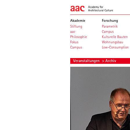
Akademie
Forschung
Stiftung
Parametrik
aac
Campus
Philosophie
Kulturelle Bauten
Fokus
Wohnungsbau
Campus
Low-Consumption
Veranstaltungen
> Archiv