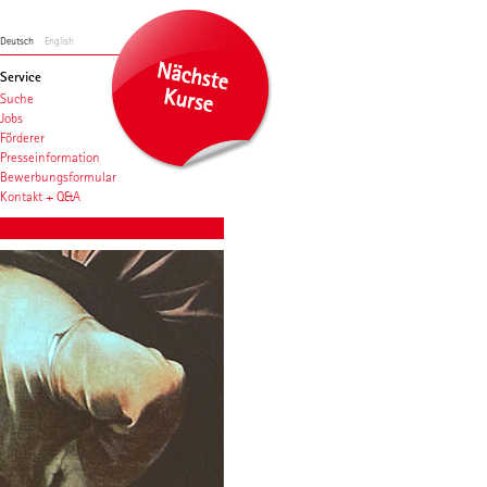
Deutsch
English
Service
Suche
Jobs
Förderer
Presseinformation
Bewerbungsformular
Kontakt + Q&A