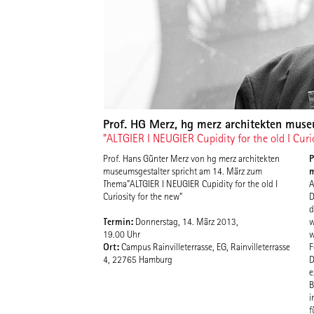
Prof. HG Merz, hg merz architekten museu
"ALTGIER I NEUGIER Cupidity for the old I Curi
P
Prof. Hans Günter Merz von hg merz architekten
m
museumsgestalter spricht am 14. März zum
Thema"ALTGIER I NEUGIER Cupidity for the old I
A
Curiosity for the new"
D
d
Termin:
Donnerstag, 14. März 2013,
w
19.00 Uhr
w
Ort:
Campus Rainvilleterrasse, EG, Rainvilleterrasse
F
4, 22765 Hamburg
D
e
B
i
f