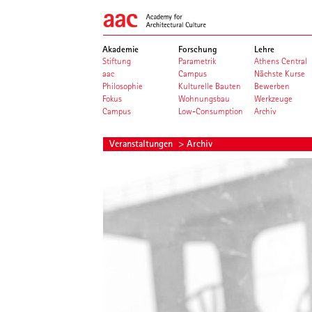
Akademie
Forschung
Lehre
Stiftung
Parametrik
Athens Central
aac
Campus
Nächste Kurse
Philosophie
Kulturelle Bauten
Bewerben
Fokus
Wohnungsbau
Werkzeuge
Campus
Low-Consumption
Archiv
Veranstaltungen
> Archiv