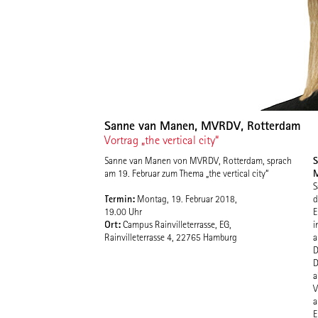
Sanne van Manen, MVRDV, Rotterdam
Vortrag „the vertical city“
S
Sanne van Manen von MVRDV, Rotterdam, sprach
am 19. Februar zum Thema „the vertical city“
S
Termin:
Montag, 19. Februar 2018,
d
19.00 Uhr
E
Ort:
Campus Rainvilleterrasse, EG,
i
Rainvilleterrasse 4, 22765 Hamburg
a
D
D
a
V
a
E