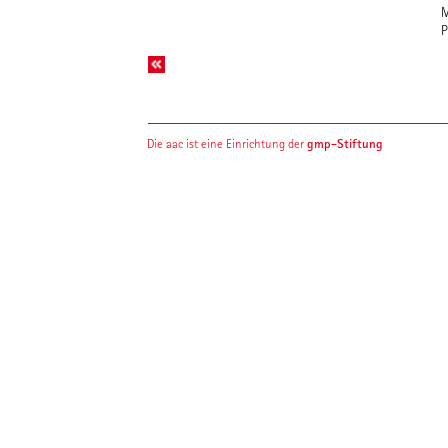
M
P
gmp-Stiftung
Die aac ist eine Einrichtung der