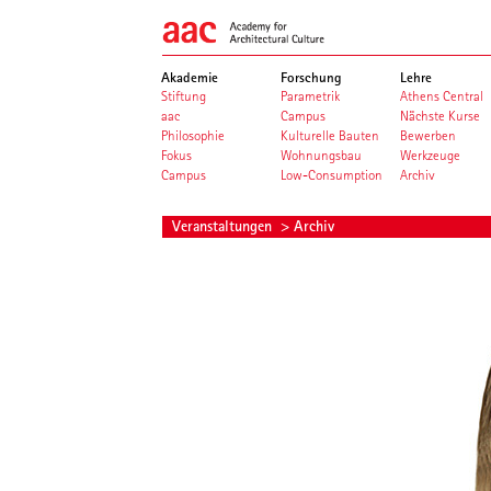
Akademie
Forschung
Lehre
Stiftung
Parametrik
Athens Central
aac
Campus
Nächste Kurse
Philosophie
Kulturelle Bauten
Bewerben
Fokus
Wohnungsbau
Werkzeuge
Campus
Low-Consumption
Archiv
Veranstaltungen
> Archiv