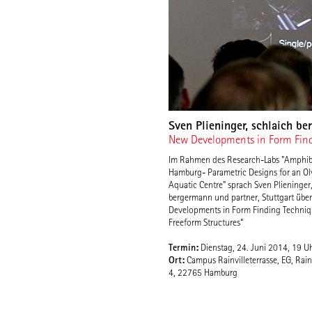
Sven Plieninger, schlaich be
New Developments in Form Findi
Im Rahmen des Research-Labs "Amphib
Hamburg- Parametric Designs for an O
Aquatic Centre" sprach Sven Plieninger,
bergermann und partner, Stuttgart übe
Developments in Form Finding Techniq
Freeform Structures“
Termin:
Dienstag, 24. Juni 2014, 19 U
Ort:
Campus Rainvilleterrasse, EG, Rainv
4, 22765 Hamburg