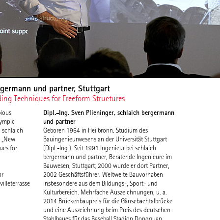
rgermann und partner, Stuttgart
ng Techniques for Freeform Structures
Dipl.-Ing. Sven Plieninger, schlaich bergermann
ious
und partner
lympic
 schlaich
Geboren 1964 in Heilbronn. Studium des
r „New
Bauingenieurwesens an der Universität Stuttgart
ues for
(Dipl.-Ing.). Seit 1991 Ingenieur bei schlaich
bergermann und partner, Beratende Ingenieure im
Bauwesen, Stuttgart; 2000 wurde er dort Partner,
hr
2002 Geschäftsführer. Weltweite Bauvorhaben
illeterrasse
insbesondere aus dem Bildungs-, Sport- und
Kulturbereich. Mehrfache Auszeichnungen, u. a.
2014 Brückenbaupreis für die Gänsebachtalbrücke
und eine Auszeichnung beim Preis des deutschen
Stahlbaues für das Baseball Stadion Dongguan,