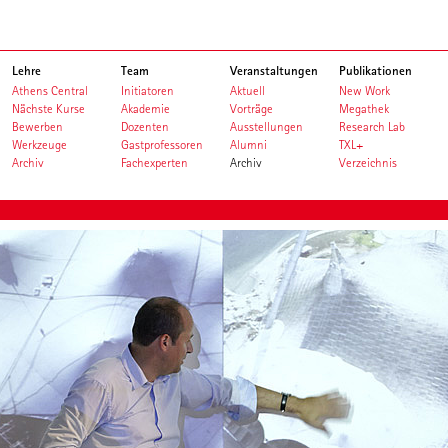
Lehre
Team
Veranstaltungen
Publikationen
Athens Central
Initiatoren
Aktuell
New Work
Nächste Kurse
Akademie
Vorträge
Megathek
Bewerben
Dozenten
Ausstellungen
Research Lab
Werkzeuge
Gastprofessoren
Alumni
TXL+
Archiv
Fachexperten
Archiv
Verzeichnis