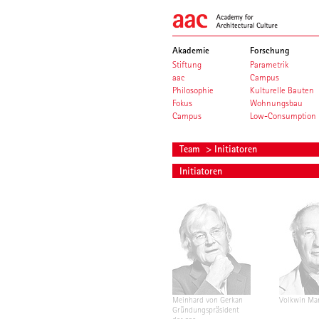
Akademie
Forschung
Stiftung
Parametrik
aac
Campus
Philosophie
Kulturelle Bauten
Fokus
Wohnungsbau
Campus
Low-Consumption
Team
> Initiatoren
Initiatoren
Meinhard von Gerkan
Volkwin Ma
Gründungspräsident