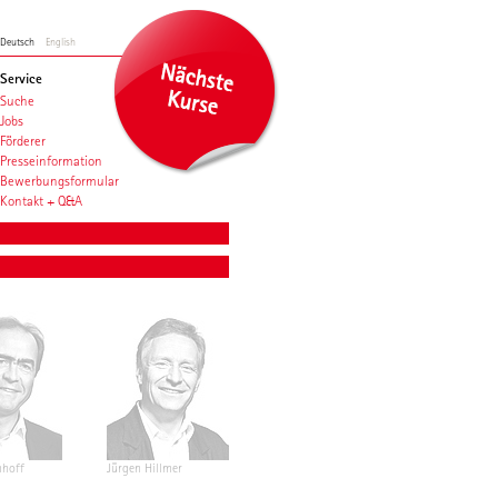
Deutsch
English
Service
Suche
Jobs
Förderer
Presseinformation
Bewerbungsformular
Kontakt + Q&A
nhoff
Jürgen Hillmer