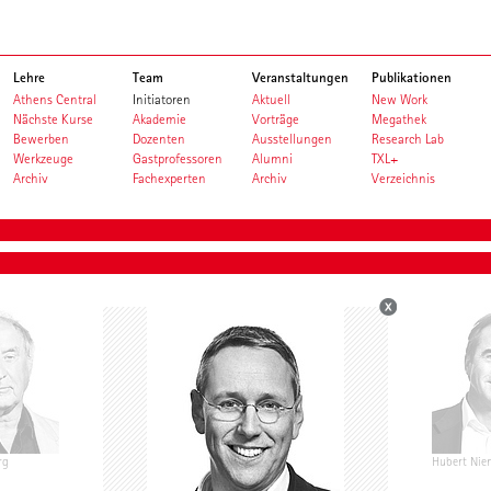
Lehre
Team
Veranstaltungen
Publikationen
Athens Central
Initiatoren
Aktuell
New Work
Nächste Kurse
Akademie
Vorträge
Megathek
Bewerben
Dozenten
Ausstellungen
Research Lab
Werkzeuge
Gastprofessoren
Alumni
TXL+
Archiv
Fachexperten
Archiv
Verzeichnis
rg
Nikolaus Goetze
Stephan Schütz
Hubert Nie