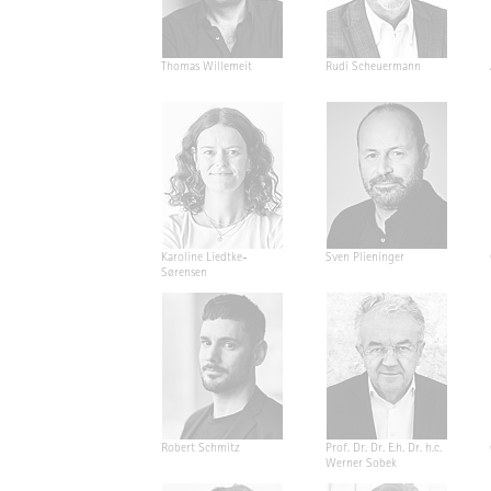
Thomas Willemeit
Rudi Scheuermann
Karoline Liedtke-
Sven Plieninger
Sørensen
Robert Schmitz
Prof. Dr. Dr. E.h. Dr. h.c.
Werner Sobek