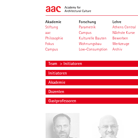
Akademie
Forschung
Lehre
Stiftung
Parametrik
Athens Central
aac
Campus
Nächste Kurse
Philosophie
Kulturelle Bauten
Bewerben
Fokus
Wohnungsbau
Werkzeuge
Campus
Low-Consumption
Archiv
Team
> Initiatoren
Initiatoren
Akademie
Dozenten
Gastprofessoren