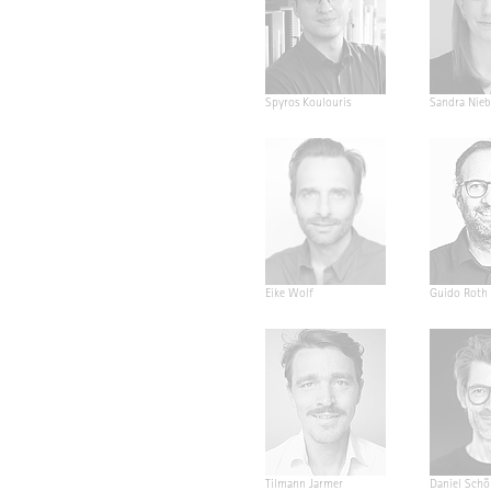
Spyros Koulouris
Sandra Nieb
Eike Wolf
Guido Roth
Tilmann Jarmer
Daniel Schö