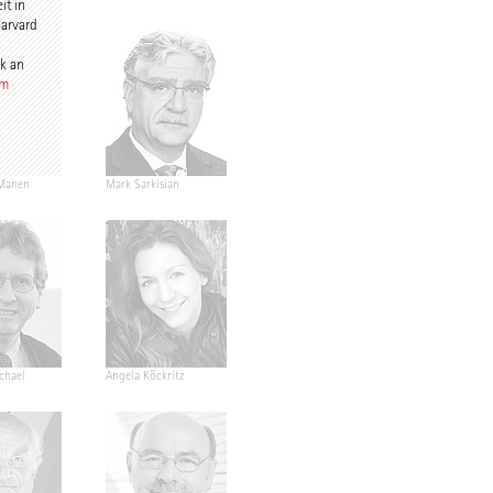
it in
Harvard
k an
om
Manen
Mark Sarkisian
ichael
Angela Köckritz