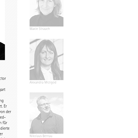
dir
Maxie Strauch
d
ctor
Riegler-
Alexandra Mrzigod
gart
ung
t. Er
 von der
xed-
n für
dierte
er
eiter
Nikolaus Bernau