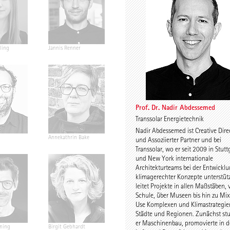
ling
Jannis Renner
Prof. Urs Wedekind
Prof. Dr. Na
Abdesseme
Prof. Dr. Nadir Abdessemed
Transsolar Energietechnik
Nadir Abdessemed ist Creative Dire
Annekathrin Bake
Caroline Nachtigall-
Prof. Petra 
und Assoziierter Partner und bei
Marten
Floors
Transsolar, wo er seit 2009 in Stutt
und New York internationale
Architekturteams bei der Entwickl
klimagerechter Konzepte unterstütz
leitet Projekte in allen Maßstäben,
Schule, über Museen bis hin zu Mi
Use Komplexen und Klimastrategie
Städte und Regionen. Zunächst stu
er Maschinenbau, promovierte in d
ning
Birgit Gebhardt
Antti Nousjoki
Daniel Gebr