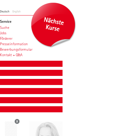
Deutsch
English
Service
Suche
Jobs
Förderer
Presseinformation
Bewerbungsformular
Kontakt + Q&A