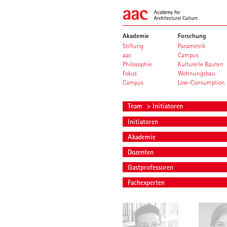
Akademie
Forschung
Stiftung
Parametrik
aac
Campus
Philosophie
Kulturelle Bauten
Fokus
Wohnungsbau
Campus
Low-Consumption
Team
> Initiatoren
Initiatoren
Akademie
Dozenten
Gastprofessoren
Fachexperten