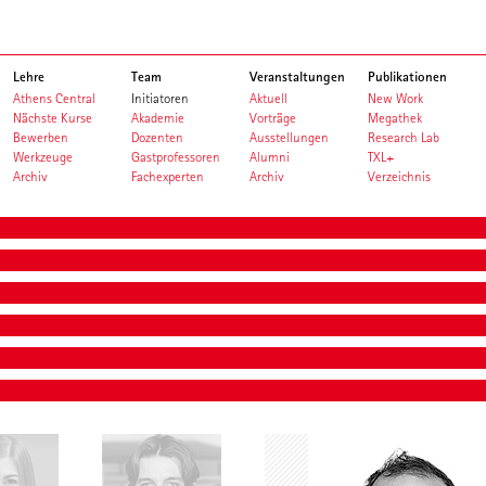
Lehre
Team
Veranstaltungen
Publikationen
Athens Central
Initiatoren
Aktuell
New Work
Nächste Kurse
Akademie
Vorträge
Megathek
Bewerben
Dozenten
Ausstellungen
Research Lab
Werkzeuge
Gastprofessoren
Alumni
TXL+
Archiv
Fachexperten
Archiv
Verzeichnis