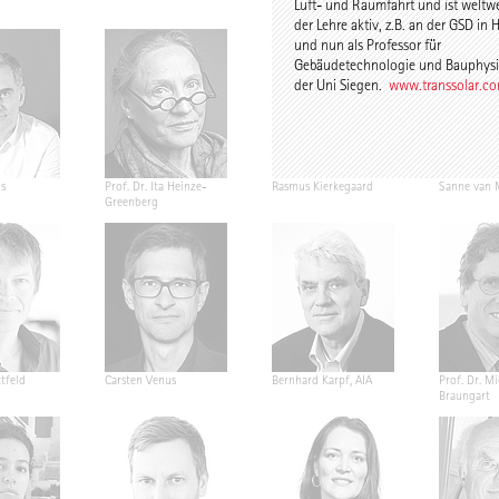
Luft- und Raumfahrt und ist weltwe
der Lehre aktiv, z.B. an der GSD in 
und nun als Professor für
Gebäudetechnologie und Bauphysi
der Uni Siegen.
www.transsolar.c
s
Prof. Dr. Ita Heinze-
Rasmus Kierkegaard
Sanne van 
Greenberg
tfeld
Carsten Venus
Bernhard Karpf, AIA
Prof. Dr. M
Braungart