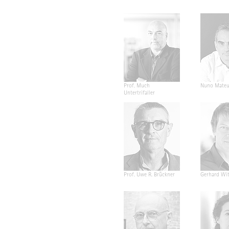
Prof. Much
Nuno Mateu
Untertrifaller
Prof. Uwe R. Brückner
Gerhard Wit