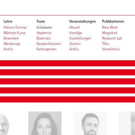
Lehre
Team
Veranstaltungen
Publikationen
Athens Central
Initiatoren
Aktuell
New Work
Nächste Kurse
Akademie
Vorträge
Megathek
Bewerben
Dozenten
Ausstellungen
Research Lab
Werkzeuge
Gastprofessoren
Alumni
TXL+
Archiv
Fachexperten
Archiv
Verzeichnis