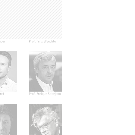
auer
Prof. Felix Waechter
mst
Prof. Enrique Sobejano