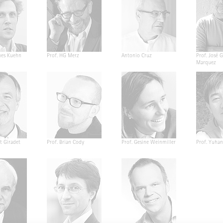
nes Kuehn
Prof. HG Merz
Antonio Cruz
Prof. José G
Marquez
t Giradet
Prof. Brian Cody
Prof. Gesine Weinmiller
Prof. Yuha