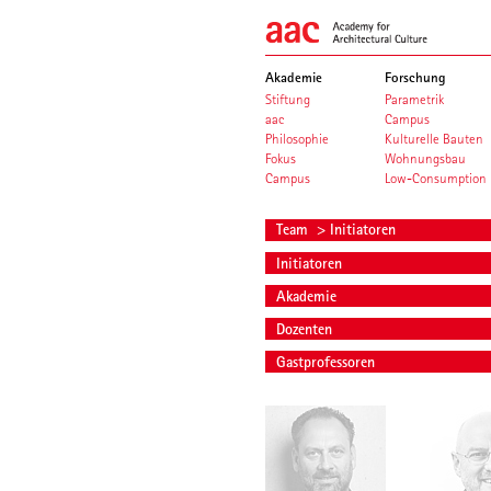
Akademie
Forschung
Stiftung
Parametrik
aac
Campus
Philosophie
Kulturelle Bauten
Fokus
Wohnungsbau
Campus
Low-Consumption
Team
> Initiatoren
Initiatoren
Akademie
Dozenten
Gastprofessoren