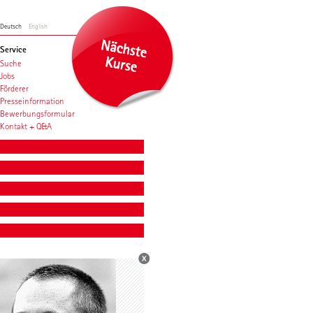
Deutsch
English
Service
Suche
Jobs
Förderer
Presseinformation
Bewerbungsformular
Kontakt + Q&A