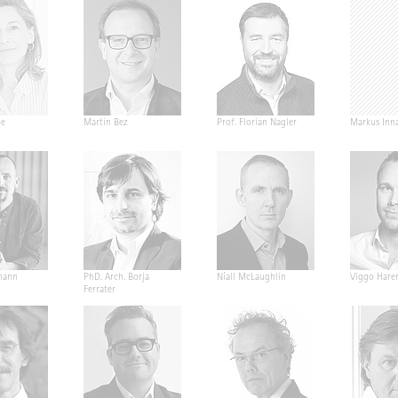
pe
Martin Bez
Prof. Florian Nagler
Markus Inn
mann
PhD. Arch. Borja
Níall McLaughlin
Viggo Hare
Ferrater