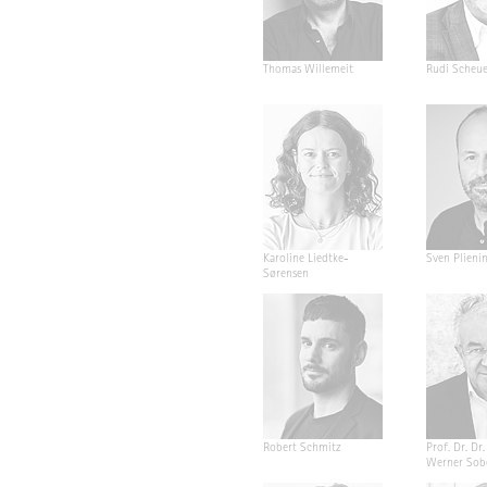
Thomas Willemeit
Rudi Scheu
Karoline Liedtke-
Sven Plieni
Sørensen
Robert Schmitz
Prof. Dr. Dr. 
Werner Sob