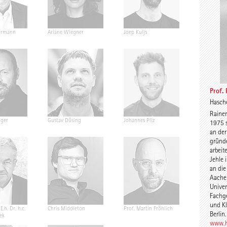
ermann
Ariane Wiegner
Joep Kuijs
Jonas Janke
Prof.
Hasche
Raine
nger
Gustav Düsing
Johannes Pilz
Chris van D
1975 s
an der
gründe
arbeit
Jehle
an die
Aachen
Univer
Fachge
und Kl
E.h. Dr. h.c.
Chris Middleton
Prof. Martin Fröhlich
Prof. Peter
Berlin.
ek
www.h