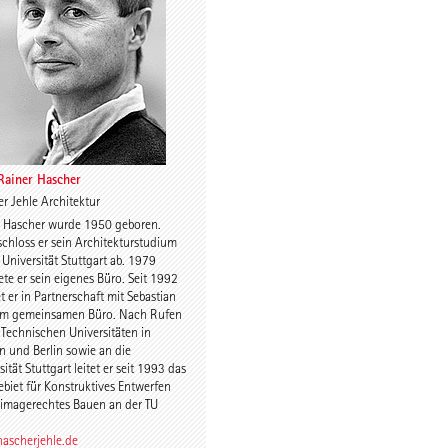
Charles Renfro
 Rainer Hascher
r Jehle Architektur
r Hascher wurde 1950 geboren.
uijn
Prof. Anne-Julchen
chloss er sein Architekturstudium
Bernhardt
 Universität Stuttgart ab. 1979
te er sein eigenes Büro. Seit 1992
et er in Partnerschaft mit Sebastian
 im gemeinsamen Büro. Nach Rufen
 Technischen Universitäten in
 und Berlin sowie an die
sität Stuttgart leitet er seit 1993 das
biet für Konstruktives Entwerfen
imagerechtes Bauen an der TU
 Kulka
Jette Cathrin Hopp
ascherjehle.de