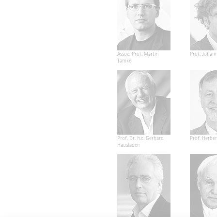
Assoc. Prof. Martin
Prof. Johan
Tamke
Prof. Dr. h.c. Gerhard
Prof. Herber
Hausladen