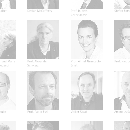
alter
Declan McCafferty
Prof. Ir. Kees
Stefan Fors
Christiaanse
i und Maria
Prof. Alexander
Prof. Almut Grüntuch-
Prof. Piet E
Segantini
Schwarz
Ernst
huler
Prof. Paolo Fusi
Volker Staab
Amandus Sa