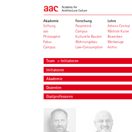
Akademie
Forschung
Lehre
Stiftung
Parametrik
Athens Central
aac
Campus
Nächste Kurse
Philosophie
Kulturelle Bauten
Bewerben
Fokus
Wohnungsbau
Werkzeuge
Campus
Low-Consumption
Archiv
Team
> Initiatoren
Initiatoren
Akademie
Dozenten
Gastprofessoren