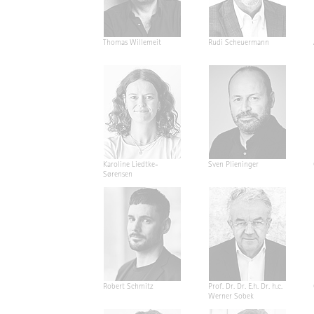
Thomas Willemeit
Rudi Scheuermann
Karoline Liedtke-
Sven Plieninger
Sørensen
Robert Schmitz
Prof. Dr. Dr. E.h. Dr. h.c.
Werner Sobek