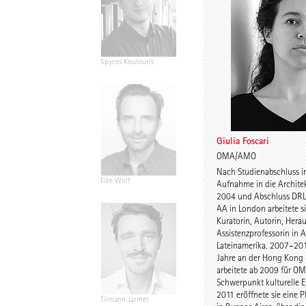
Spyros Koulouris
Sandra Niebling
Giulia Foscari
OMA/AMO
Nach Studienabschluss 
Eike Wolf
Guido Roth
Aufnahme in die Archit
2004 und Abschluss DRL
AA in London arbeitete si
Kuratorin, Autorin, Hera
Assistenzprofessorin in 
Lateinamerika. 2007–2011
Jahre an der Hong Kong 
arbeitete ab 2009 für O
Schwerpunkt kulturelle E
2011 eröffnete sie eine 
Tilmann Jarmer
Daniel Schöning