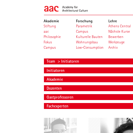
Akademie
Forschung
Lehre
Stiftung
Parametrik
Athens Central
aac
Campus
Nächste Kurse
Philosophie
Kulturelle Bauten
Bewerben
Fokus
Wohnungsbau
Werkzeuge
Campus
Low-Consumption
Archiv
Team
> Initiatoren
Initiatoren
Akademie
Dozenten
Gastprofessoren
Fachexperten