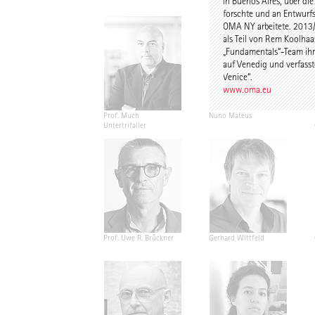
in Buenos Aires, über die
forschte und an Entwurf
OMA NY arbeitete. 2013/
als Teil von Rem Koolhaa
„Fundamentals“-Team ih
auf Venedig und verfasst
Venice“.
www.oma.eu
Prof. Much
Nuno Mateus
Untertrifaller
Prof. Uwe R. Brückner
Gerhard Wittfeld