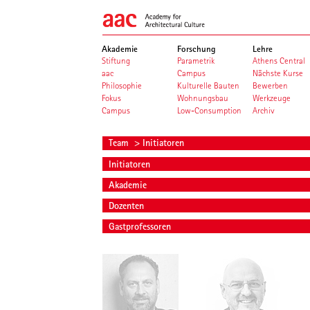
Akademie
Forschung
Lehre
Stiftung
Parametrik
Athens Central
aac
Campus
Nächste Kurse
Philosophie
Kulturelle Bauten
Bewerben
Fokus
Wohnungsbau
Werkzeuge
Campus
Low-Consumption
Archiv
Team
> Initiatoren
Initiatoren
Akademie
Dozenten
Gastprofessoren