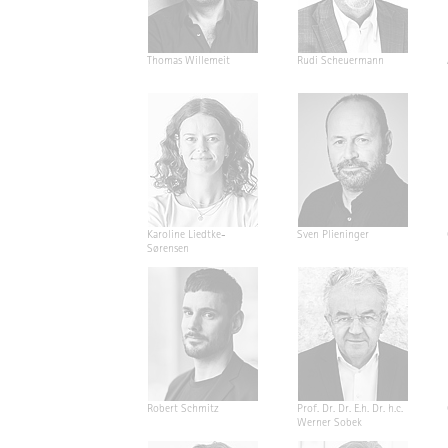
Thomas Willemeit
Rudi Scheuermann
Karoline Liedtke-
Sven Plieninger
Sørensen
Robert Schmitz
Prof. Dr. Dr. E.h. Dr. h.c.
Werner Sobek