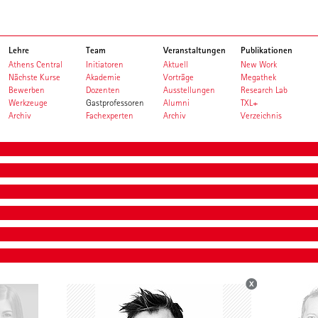
Lehre
Team
Veranstaltungen
Publikationen
Athens Central
Initiatoren
Aktuell
New Work
Nächste Kurse
Akademie
Vorträge
Megathek
Bewerben
Dozenten
Ausstellungen
Research Lab
Werkzeuge
Gastprofessoren
Alumni
TXL+
Archiv
Fachexperten
Archiv
Verzeichnis