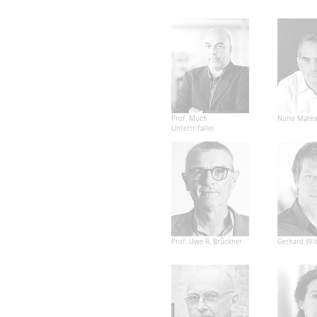
Prof. Much
Nuno Mateu
Untertrifaller
Prof. Uwe R. Brückner
Gerhard Wit