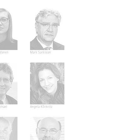
Manen
Mark Sarkisian
ichael
Angela Köckritz