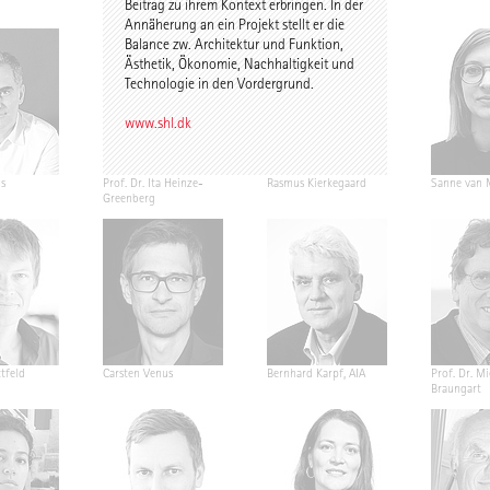
Beitrag zu ihrem Kontext erbringen. In der
Annäherung an ein Projekt stellt er die
Balance zw. Architektur und Funktion,
Ästhetik, Ökonomie, Nachhaltigkeit und
Technologie in den Vordergrund.
www.shl.dk
s
Prof. Dr. Ita Heinze-
Rasmus Kierkegaard
Sanne van 
Greenberg
tfeld
Carsten Venus
Bernhard Karpf, AIA
Prof. Dr. M
Braungart