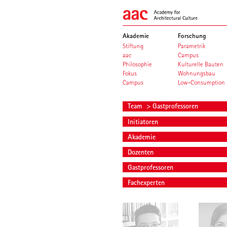
Akademie
Forschung
Stiftung
Parametrik
aac
Campus
Philosophie
Kulturelle Bauten
Fokus
Wohnungsbau
Campus
Low-Consumption
Team
> Gastprofessoren
Initiatoren
Akademie
Dozenten
Gastprofessoren
Fachexperten