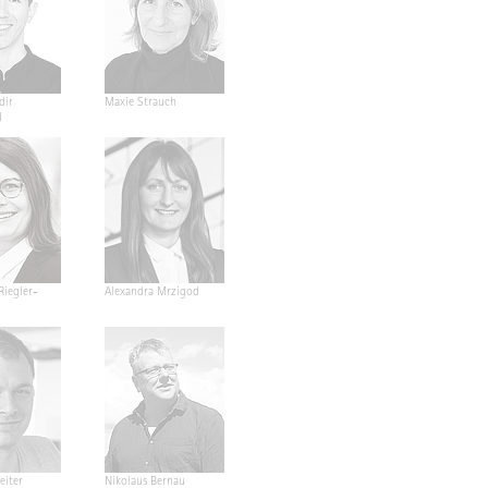
dir
Maxie Strauch
d
Riegler-
Alexandra Mrzigod
eiter
Nikolaus Bernau