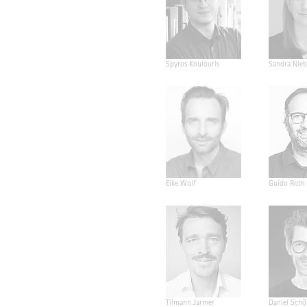
Spyros Koulouris
Sandra Nieb
Eike Wolf
Guido Roth
Tilmann Jarmer
Daniel Schö