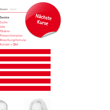
Deutsch
English
Service
Suche
Jobs
Förderer
Presseinformation
Bewerbungsformular
Kontakt + Q&A