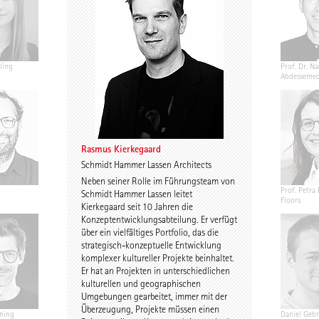
ling
Jannis Renner
Prof. Urs Wedekind
Prof. Dr. Na
Abdesseme
Rasmus Kierkegaard
Schmidt Hammer Lassen Architects
Neben seiner Rolle im Führungsteam von
Annekathrin Bake
Caroline Nachtigall-
Prof. Petra 
Schmidt Hammer Lassen leitet
Marten
Floors
Kierkegaard seit 10 Jahren die
Konzeptentwicklungsabteilung. Er verfügt
über ein vielfältiges Portfolio, das die
strategisch-konzeptuelle Entwicklung
komplexer kultureller Projekte beinhaltet.
Er hat an Projekten in unterschiedlichen
kulturellen und geographischen
Umgebungen gearbeitet, immer mit der
Überzeugung, Projekte müssen einen
ning
Birgit Gebhardt
Antti Nousjoki
Daniel Gebr