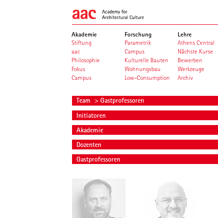
Akademie
Forschung
Lehre
Stiftung
Parametrik
Athens Central
aac
Campus
Nächste Kurse
Philosophie
Kulturelle Bauten
Bewerben
Fokus
Wohnungsbau
Werkzeuge
Campus
Low-Consumption
Archiv
Team
> Gastprofessoren
Initiatoren
Akademie
Dozenten
Gastprofessoren