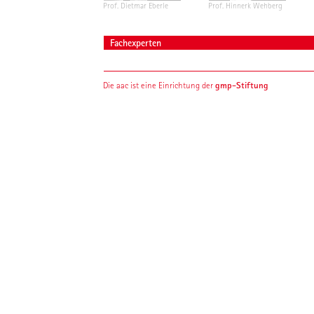
Prof. Dietmar Eberle
Prof. Hinnerk Wehberg
Fachexperten
gmp-Stiftung
Die aac ist eine Einrichtung der