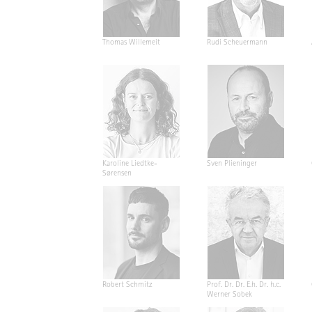
Thomas Willemeit
Rudi Scheuermann
Karoline Liedtke-
Sven Plieninger
Sørensen
Robert Schmitz
Prof. Dr. Dr. E.h. Dr. h.c.
Werner Sobek