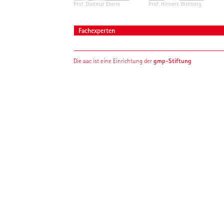
Prof. Dietmar Eberle
Prof. Hinnerk Wehberg
Fachexperten
gmp-Stiftung
Die aac ist eine Einrichtung der