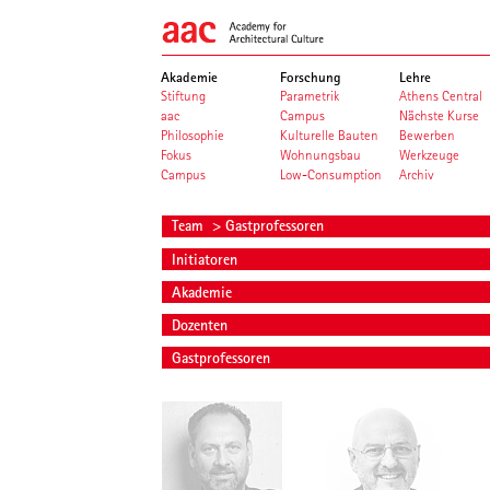
Akademie
Forschung
Lehre
Stiftung
Parametrik
Athens Central
aac
Campus
Nächste Kurse
Philosophie
Kulturelle Bauten
Bewerben
Fokus
Wohnungsbau
Werkzeuge
Campus
Low-Consumption
Archiv
Team
> Gastprofessoren
Initiatoren
Akademie
Dozenten
Gastprofessoren