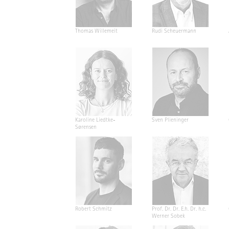
Thomas Willemeit
Rudi Scheuermann
Karoline Liedtke-
Sven Plieninger
Sørensen
Robert Schmitz
Prof. Dr. Dr. E.h. Dr. h.c.
Werner Sobek