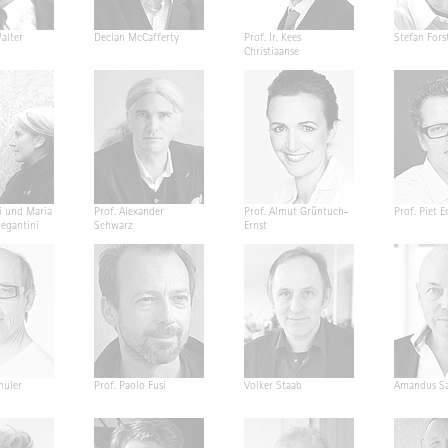
alter
Declan McCafferty
Prof. Ir. Kees
Stefan Fors
Christiaanse
i und Maria
Prof. Alexander
Prof. Almut Grüntuch-
Prof. Piet E
Segantini
Schwarz
Ernst
huler
Prof. Paolo Fusi
Volker Staab
Amandus Sa