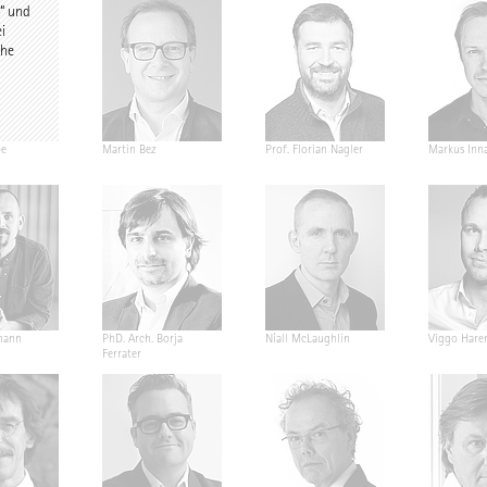
z“ und
i
the
pe
Martin Bez
Prof. Florian Nagler
Markus Inn
mann
PhD. Arch. Borja
Níall McLaughlin
Viggo Hare
Ferrater