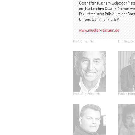
Geschäftshäuser am „Leipziger Plat
im „Hackeschen Quartier“ sowie zwe
Fakultäten samt Präsidium der Goe
Universität in Frankfurt/M.
www.mueller-reimann.de
Prof. Oliver Thill
Elif Tinazte
Prof. Jörg Friedrich
Fabian Hör