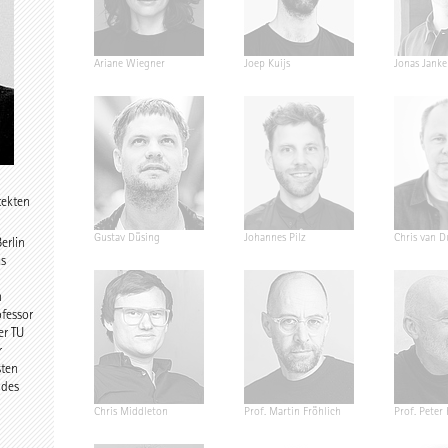
ermann
Ariane Wiegner
Joep Kuijs
Jonas Janke
tekten
nger
Gustav Düsing
Johannes Pilz
Chris van D
erlin
as
n
ofessor
er TU
r
ten
 des
E.h. Dr. h.c.
Chris Middleton
Prof. Martin Fröhlich
Prof. Peter
ek