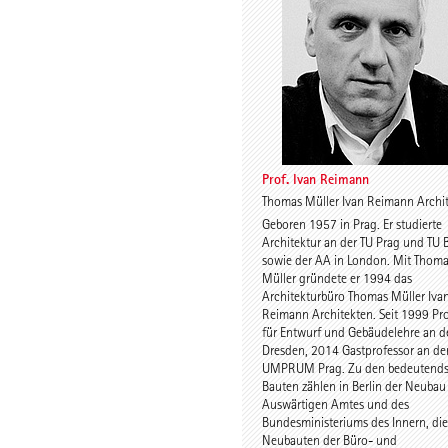
Thomas Willemeit
Rudi Scheu
Prof. Ivan Reimann
Thomas Müller Ivan Reimann Archi
Geboren 1957 in Prag. Er studierte
Karoline Liedtke-
Sven Plieni
Architektur an der TU Prag und TU B
Sørensen
sowie der AA in London. Mit Thom
Müller gründete er 1994 das
Architekturbüro Thomas Müller Iva
Reimann Architekten. Seit 1999 Pr
für Entwurf und Gebäudelehre an d
Dresden, 2014 Gastprofessor an de
UMPRUM Prag. Zu den bedeutends
Bauten zählen in Berlin der Neubau
Auswärtigen Amtes und des
Robert Schmitz
Prof. Dr. Dr. 
Bundesministeriums des Innern, die
Werner Sob
Neubauten der Büro- und