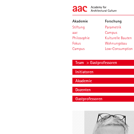
Akademie
Forschung
Stiftung
Parametrik
aac
Campus
Philosophie
Kulturelle Bauten
Fokus
Wohnungsbau
Campus
Low-Consumption
Team
> Gastprofessoren
Initiatoren
Akademie
Dozenten
Gastprofessoren