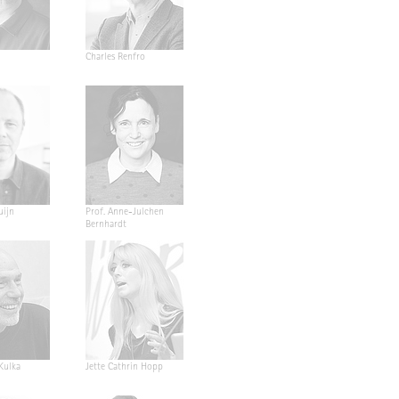
Charles Renfro
uijn
Prof. Anne-Julchen
Bernhardt
 Kulka
Jette Cathrin Hopp