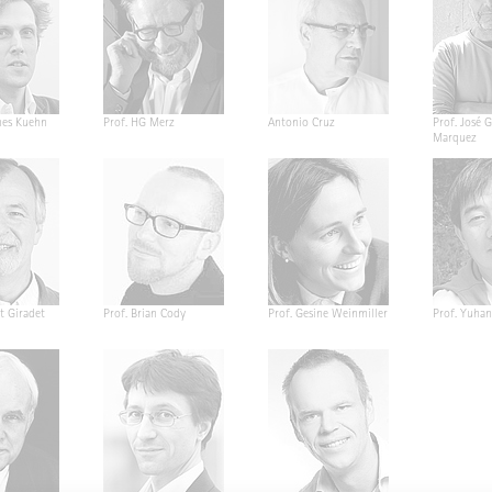
nes Kuehn
Prof. HG Merz
Antonio Cruz
Prof. José G
Marquez
t Giradet
Prof. Brian Cody
Prof. Gesine Weinmiller
Prof. Yuha