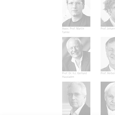
Assoc. Prof. Martin
Prof. Johan
Tamke
Prof. Dr. h.c. Gerhard
Prof. Herber
Hausladen