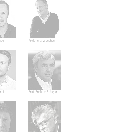
auer
Prof. Felix Waechter
mst
Prof. Enrique Sobejano