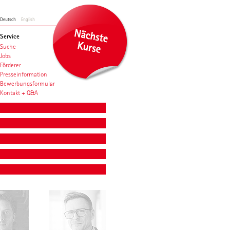
Deutsch
English
Service
Suche
Jobs
Förderer
Presseinformation
Bewerbungsformular
Kontakt + Q&A