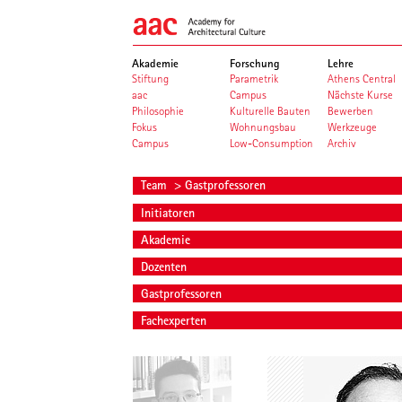
Akademie
Forschung
Lehre
Stiftung
Parametrik
Athens Central
aac
Campus
Nächste Kurse
Philosophie
Kulturelle Bauten
Bewerben
Fokus
Wohnungsbau
Werkzeuge
Campus
Low-Consumption
Archiv
Team
> Gastprofessoren
Initiatoren
Akademie
Dozenten
Gastprofessoren
Fachexperten