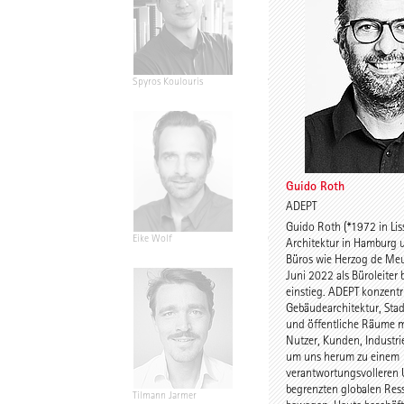
Spyros Koulouris
Sandra Niebling
Guido Roth
ADEPT
Guido Roth (*1972 in Lis
Eike Wolf
Guido Roth
Architektur in Hamburg u
Büros wie Herzog de Meu
Juni 2022 als Büroleiter
einstieg. ADEPT konzentri
Gebäudearchitektur, Sta
und öffentliche Räume m
Nutzer, Kunden, Industri
um uns herum zu einem
verantwortungsvolleren
begrenzten globalen Res
Tilmann Jarmer
Daniel Schöning