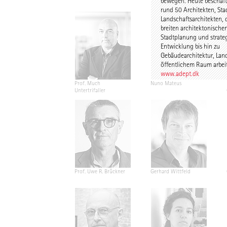
bewegen. Heute beschäft
rund 50 Architekten, St
Landschaftsarchitekten, 
breiten architektonisch
Stadtplanung und strate
Entwicklung bis hin zu
Gebäudearchitektur, Lan
öffentlichem Raum arbei
www.adept.dk
Prof. Much
Nuno Mateus
Untertrifaller
Prof. Uwe R. Brückner
Gerhard Wittfeld