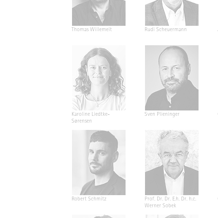
Thomas Willemeit
Rudi Scheuermann
Karoline Liedtke-
Sven Plieninger
Sørensen
Robert Schmitz
Prof. Dr. Dr. E.h. Dr. h.c.
Werner Sobek