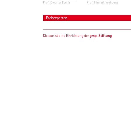
Prof. Dietmar Eberle
Prof. Hinnerk Wehberg
Fachexperten
gmp-Stiftung
Die aac ist eine Einrichtung der