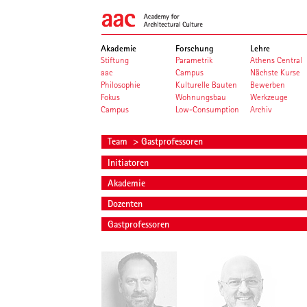
Akademie
Forschung
Lehre
Stiftung
Parametrik
Athens Central
aac
Campus
Nächste Kurse
Philosophie
Kulturelle Bauten
Bewerben
Fokus
Wohnungsbau
Werkzeuge
Campus
Low-Consumption
Archiv
Team
> Gastprofessoren
Initiatoren
Akademie
Dozenten
Gastprofessoren