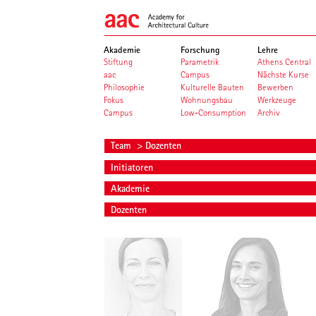
Akademie
Forschung
Lehre
Stiftung
Parametrik
Athens Central
aac
Campus
Nächste Kurse
Philosophie
Kulturelle Bauten
Bewerben
Fokus
Wohnungsbau
Werkzeuge
Campus
Low-Consumption
Archiv
Team
> Dozenten
Initiatoren
Akademie
Dozenten