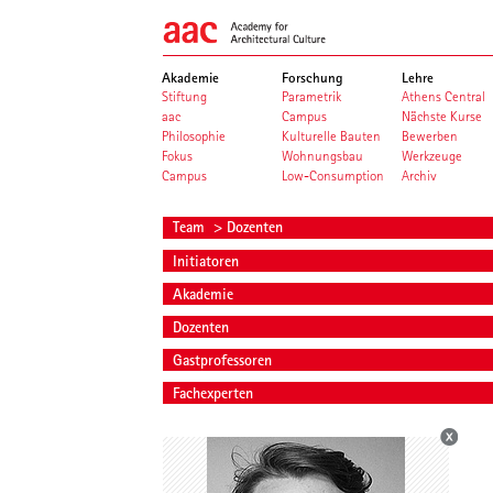
Akademie
Forschung
Lehre
Stiftung
Parametrik
Athens Central
aac
Campus
Nächste Kurse
Philosophie
Kulturelle Bauten
Bewerben
Fokus
Wohnungsbau
Werkzeuge
Campus
Low-Consumption
Archiv
Team
> Dozenten
Initiatoren
Akademie
Dozenten
Gastprofessoren
Fachexperten