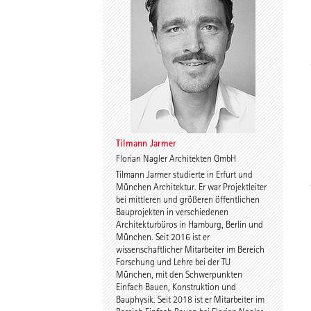
Spyros Koulouris
Sandra Niebling
Tilmann Jarmer
Florian Nagler Architekten GmbH
Tilmann Jarmer studierte in Erfurt und
Eike Wolf
Guido Roth
München Architektur. Er war Projektleiter
bei mittleren und größeren öffentlichen
Bauprojekten in verschiedenen
Architekturbüros in Hamburg, Berlin und
München. Seit 2016 ist er
wissenschaftlicher Mitarbeiter im Bereich
Forschung und Lehre bei der TU
München, mit den Schwerpunkten
Einfach Bauen, Konstruktion und
Bauphysik. Seit 2018 ist er Mitarbeiter im
Tilmann Jarmer
Daniel Schöning