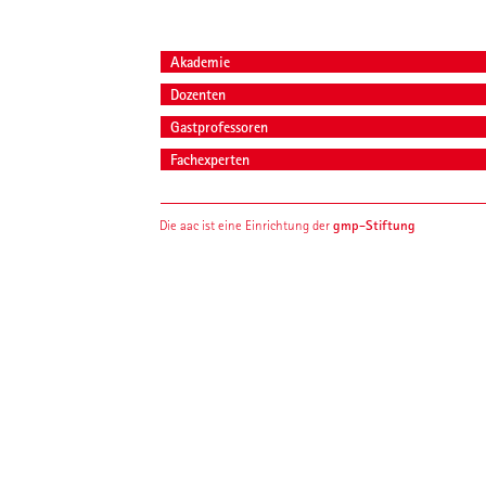
Akademie
Dozenten
Gastprofessoren
Fachexperten
gmp-Stiftung
Die aac ist eine Einrichtung der