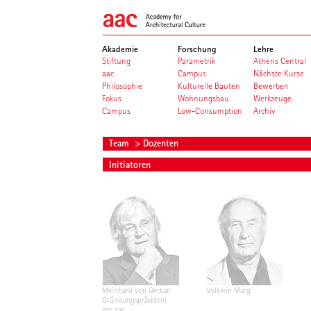
Akademie
Forschung
Lehre
Stiftung
Parametrik
Athens Central
aac
Campus
Nächste Kurse
Philosophie
Kulturelle Bauten
Bewerben
Fokus
Wohnungsbau
Werkzeuge
Campus
Low-Consumption
Archiv
Team
> Dozenten
Initiatoren
Meinhard von Gerkan
Volkwin Marg
Gründungspräsident
der aac