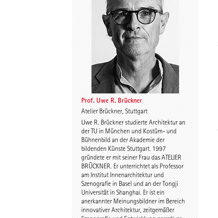
Spyros Koulouris
Sandra Niebling
Prof. Uwe R. Brückner
Atelier Brückner, Stuttgart
Uwe R. Brückner studierte Architektur an
Eike Wolf
Guido Roth
der TU in München und Kostüm- und
Bühnenbild an der Akademie der
bildenden Künste Stuttgart. 1997
gründete er mit seiner Frau das ATELIER
BRÜCKNER. Er unterrichtet als Professor
am Institut Innenarchitektur und
Szenografie in Basel und an der Tongji
Universität in Shanghai. Er ist ein
anerkannter Meinungsbildner im Bereich
innovativer Architektur, zeitgemäßer
Tilmann Jarmer
Daniel Schöning