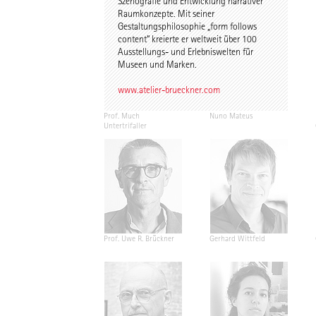
Szenografie und Entwicklung narrativer
Raumkonzepte. Mit seiner
Gestaltungsphilosophie „form follows
content“ kreierte er weltweit über 100
Ausstellungs- und Erlebniswelten für
Museen und Marken.
www.atelier-brueckner.com
Prof. Much
Nuno Mateus
Untertrifaller
Prof. Uwe R. Brückner
Gerhard Wittfeld