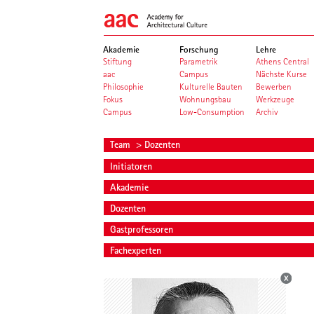
Akademie
Forschung
Lehre
Stiftung
Parametrik
Athens Central
aac
Campus
Nächste Kurse
Philosophie
Kulturelle Bauten
Bewerben
Fokus
Wohnungsbau
Werkzeuge
Campus
Low-Consumption
Archiv
Team
> Dozenten
Initiatoren
Akademie
Dozenten
Gastprofessoren
Fachexperten