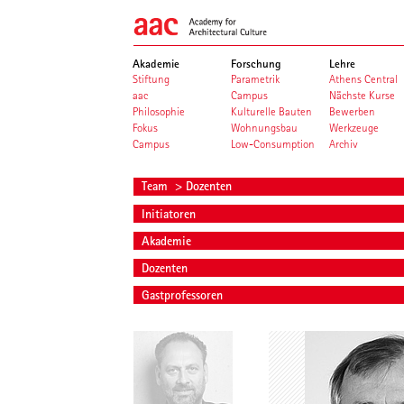
Akademie
Forschung
Lehre
Stiftung
Parametrik
Athens Central
aac
Campus
Nächste Kurse
Philosophie
Kulturelle Bauten
Bewerben
Fokus
Wohnungsbau
Werkzeuge
Campus
Low-Consumption
Archiv
Team
> Dozenten
Initiatoren
Akademie
Dozenten
Gastprofessoren