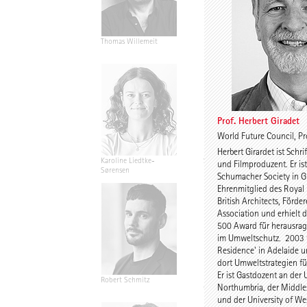
Thomas Willemeit
Rudi Scheuermann
Prof. Herbert Giradet
World Future Council, P
Herbert Girardet ist Schrif
Karoline Liedtke-
Sven Plieninger
und Filmproduzent. Er ist
Sørensen
Schumacher Society in G
Ehrenmitglied des Royal I
British Architects, Förder
Association und erhielt 
500 Award für herausra
im Umweltschutz. 2003 w
Residence' in Adelaide u
dort Umweltstrategien fü
Er ist Gastdozent an der 
Robert Schmitz
Prof. Dr. Dr. E.h. Dr. h.c.
Northumbria, der Middles
Werner Sobek
und der University of We