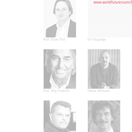
www.worldfuturecouncil
Prof. Oliver Thill
Elif Tinaztepe
Prof. Jörg Friedrich
Fabian Hörmann