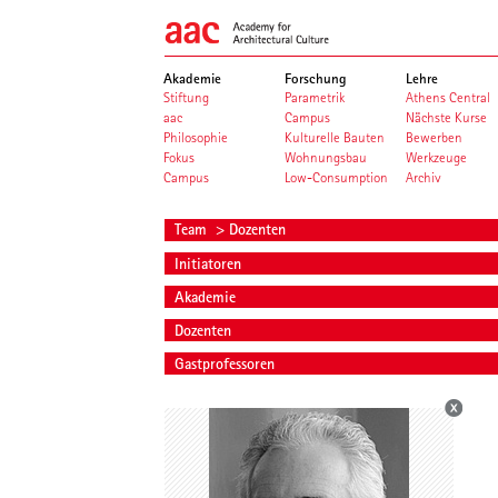
Akademie
Forschung
Lehre
Stiftung
Parametrik
Athens Central
aac
Campus
Nächste Kurse
Philosophie
Kulturelle Bauten
Bewerben
Fokus
Wohnungsbau
Werkzeuge
Campus
Low-Consumption
Archiv
Team
> Dozenten
Initiatoren
Akademie
Dozenten
Gastprofessoren