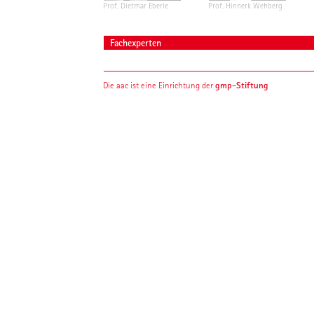
Prof. Dietmar Eberle
Prof. Hinnerk Wehberg
Fachexperten
gmp-Stiftung
Die aac ist eine Einrichtung der