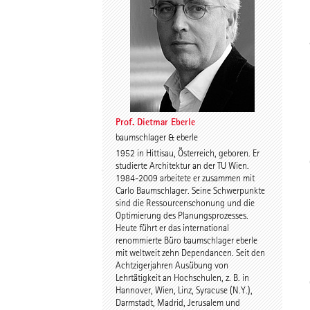
Thomas Willemeit
Rudi Scheuermann
Prof. Dietmar Eberle
baumschlager & eberle
1952 in Hittisau, Österreich, geboren. Er
Karoline Liedtke-
Sven Plieninger
studierte Architektur an der TU Wien.
Sørensen
1984-2009 arbeitete er zusammen mit
Carlo Baumschlager. Seine Schwerpunkte
sind die Ressourcenschonung und die
Optimierung des Planungsprozesses.
Heute führt er das international
renommierte Büro baumschlager eberle
mit weltweit zehn Dependancen. Seit den
Achtzigerjahren Ausübung von
Lehrtätigkeit an Hochschulen, z. B. in
Robert Schmitz
Prof. Dr. Dr. E.h. Dr. h.c.
Hannover, Wien, Linz, Syracuse (N.Y.),
Werner Sobek
Darmstadt, Madrid, Jerusalem und