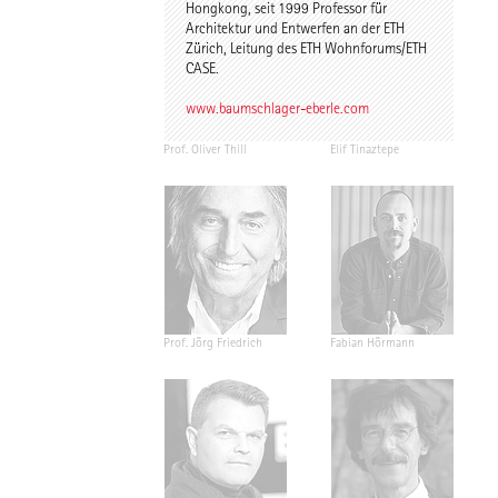
Hongkong, seit 1999 Professor für
Architektur und Entwerfen an der ETH
Zürich, Leitung des ETH Wohnforums/ETH
CASE.
www.baumschlager-eberle.com
Prof. Oliver Thill
Elif Tinaztepe
Prof. Jörg Friedrich
Fabian Hörmann