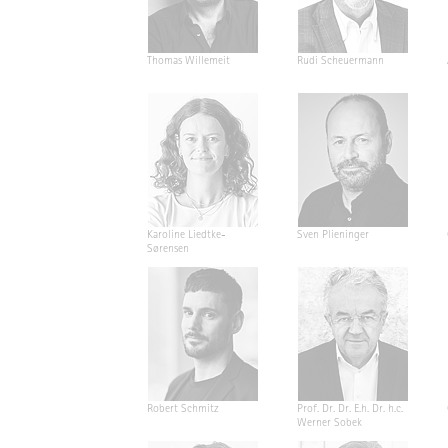
Thomas Willemeit
Rudi Scheuermann
Karoline Liedtke-
Sven Plieninger
Sørensen
Robert Schmitz
Prof. Dr. Dr. E.h. Dr. h.c.
Werner Sobek