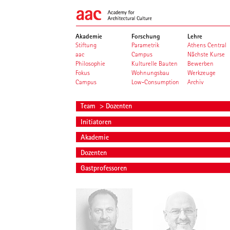
Akademie
Forschung
Lehre
Stiftung
Parametrik
Athens Central
aac
Campus
Nächste Kurse
Philosophie
Kulturelle Bauten
Bewerben
Fokus
Wohnungsbau
Werkzeuge
Campus
Low-Consumption
Archiv
Team
> Dozenten
Initiatoren
Akademie
Dozenten
Gastprofessoren