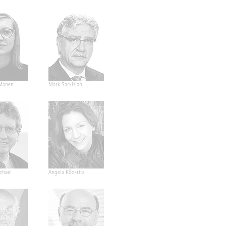
Manen
Mark Sarkisian
ichael
Angela Köckritz