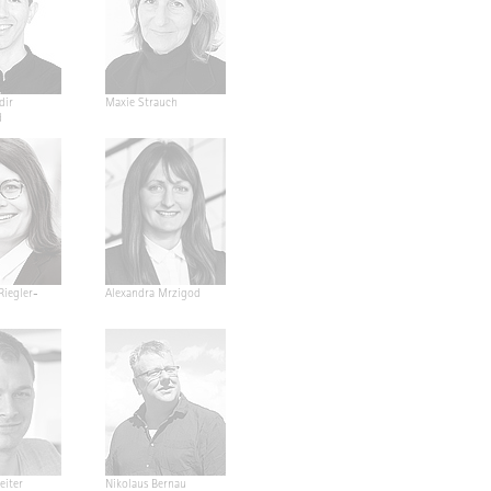
dir
Maxie Strauch
d
Riegler-
Alexandra Mrzigod
eiter
Nikolaus Bernau