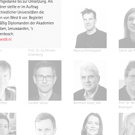
fsgedanke bis zur Umsetzung. Als
ner stellte er im Auftrag
chiedlicher Universitäten die
en von West 8 vor. Begleitet
äßig Diplomanden der Akademien
dam, Leeuwaarden, ‘s
enbosch.
est8.nl
s
Prof. Dr. Ita Heinze-
Rasmus Kierkegaard
Sanne van 
Greenberg
tfeld
Carsten Venus
Bernhard Karpf, AIA
Prof. Dr. M
Braungart