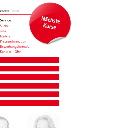
Deutsch
English
Service
Suche
Jobs
Förderer
Presseinformation
Bewerbungsformular
Kontakt + Q&A