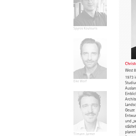
Spyros Koulouris
Sandra Nieb
Christ
West 8
1973 i
Eike Wolf
Guido Roth
Studiu
Auslan
Einbli
Archit
Landsc
Geuze 
Entwur
und „s
städte
planer
Tilmann Jarmer
Daniel Schö