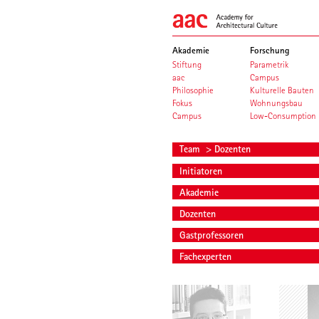
Akademie
Forschung
Stiftung
Parametrik
aac
Campus
Philosophie
Kulturelle Bauten
Fokus
Wohnungsbau
Campus
Low-Consumption
Team
> Dozenten
Initiatoren
Akademie
Dozenten
Gastprofessoren
Fachexperten