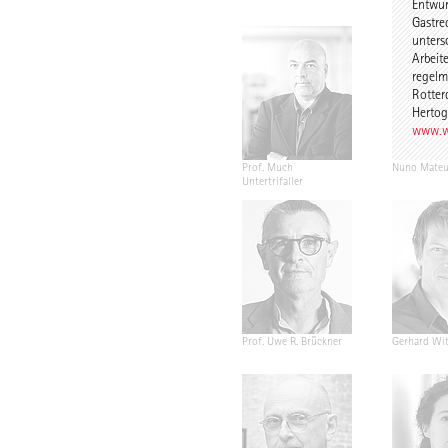
Entwur
Gastred
unters
Arbeit
regelm
Rotter
Hertog
www.w
Prof. Much
Nuno Mateu
Untertrifaller
Prof. Uwe R. Brückner
Gerhard Wit