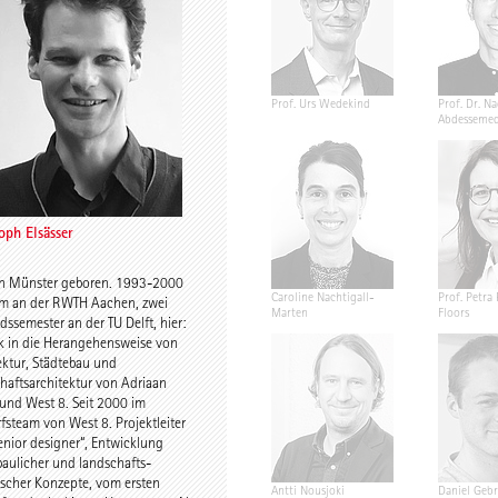
ling
Jannis Renner
Prof. Urs Wedekind
Prof. Dr. Na
Abdesseme
oph Elsässer
n Münster geboren. 1993-2000
Annekathrin Bake
Caroline Nachtigall-
Prof. Petra 
m an der RWTH Aachen, zwei
Marten
Floors
dssemester an der TU Delft, hier:
ck in die Herangehensweise von
ektur, Städtebau und
haftsarchitektur von Adriaan
und West 8. Seit 2000 im
fsteam von West 8. Projektleiter
enior designer“, Entwicklung
baulicher und landschafts-
ischer Konzepte, vom ersten
ning
Birgit Gebhardt
Antti Nousjoki
Daniel Gebr