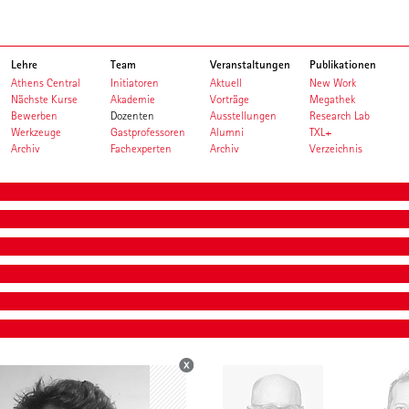
Lehre
Team
Veranstaltungen
Publikationen
Athens Central
Initiatoren
Aktuell
New Work
Nächste Kurse
Akademie
Vorträge
Megathek
Bewerben
Dozenten
Ausstellungen
Research Lab
Werkzeuge
Gastprofessoren
Alumni
TXL+
Archiv
Fachexperten
Archiv
Verzeichnis