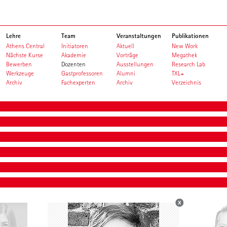
Lehre
Team
Veranstaltungen
Publikationen
Athens Central
Initiatoren
Aktuell
New Work
Nächste Kurse
Akademie
Vorträge
Megathek
Bewerben
Dozenten
Ausstellungen
Research Lab
Werkzeuge
Gastprofessoren
Alumni
TXL+
Archiv
Fachexperten
Archiv
Verzeichnis