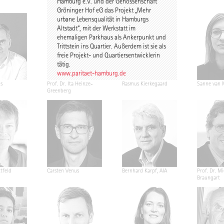
Hamburg e.V. und der Genossenschaft
Gröninger Hof eG das Projekt „Mehr
urbane Lebensqualität in Hamburgs
Altstadt“, mit der Werkstatt im
ehemaligen Parkhaus als Ankerpunkt und
Trittstein ins Quartier. Außerdem ist sie als
freie Projekt- und Quartiersentwicklerin
tätig.
www.paritaet-hamburg.de
s
Prof. Dr. Ita Heinze-
Rasmus Kierkegaard
Sanne van 
Greenberg
tfeld
Carsten Venus
Bernhard Karpf, AIA
Prof. Dr. M
Braungart