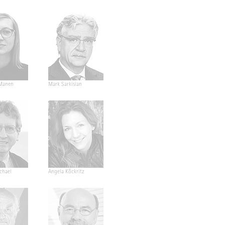
Manen
Mark Sarkisian
ichael
Angela Köckritz