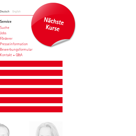
Deutsch
English
Service
Suche
Jobs
Förderer
Presseinformation
Bewerbungsformular
Kontakt + Q&A