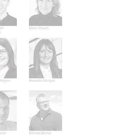
dir
Maxie Strauch
d
Riegler-
Alexandra Mrzigod
eiter
Nikolaus Bernau