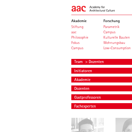
Akademie
Forschung
Stiftung
Parametrik
aac
Campus
Philosophie
Kulturelle Bauten
Fokus
Wohnungsbau
Campus
Low-Consumption
Team
> Dozenten
Initiatoren
Akademie
Dozenten
Gastprofessoren
Fachexperten