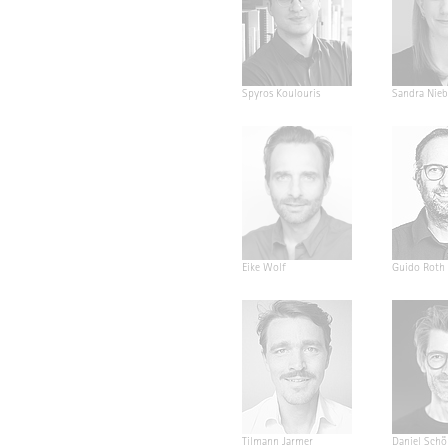
Spyros Koulouris
Sandra Nieb
Eike Wolf
Guido Roth
Tilmann Jarmer
Daniel Schö