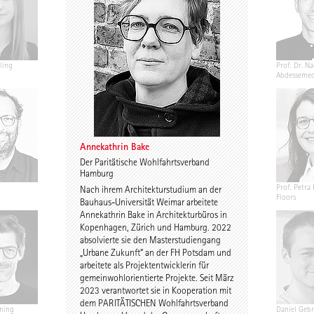
ling
Jannis Renner
Prof. Urs Wedekind
Prof. Dr. Na
Abdesseme
Annekathrin Bake
Der Paritätische Wohlfahrtsverband
Hamburg
Annekathrin Bake
Caroline Nachtigall-
Prof. Petra 
Nach ihrem Architekturstudium an der
Marten
Floors
Bauhaus-Universität Weimar arbeitete
Annekathrin Bake in Architekturbüros in
Kopenhagen, Zürich und Hamburg. 2022
absolvierte sie den Masterstudiengang
„Urbane Zukunft“ an der FH Potsdam und
arbeitete als Projektentwicklerin für
gemeinwohlorientierte Projekte. Seit März
2023 verantwortet sie in Kooperation mit
dem PARITÄTISCHEN Wohlfahrtsverband
ning
Birgit Gebhardt
Antti Nousjoki
Daniel Gebr