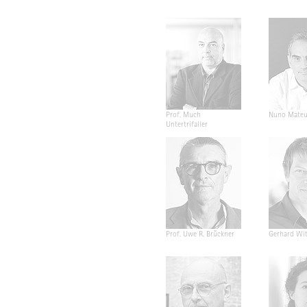
Prof. Much
Nuno Mateu
Untertrifaller
Prof. Uwe R. Brückner
Gerhard Wit