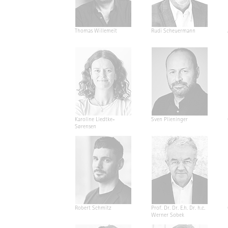
Thomas Willemeit
Rudi Scheuermann
Karoline Liedtke-
Sven Plieninger
Sørensen
Robert Schmitz
Prof. Dr. Dr. E.h. Dr. h.c.
Werner Sobek