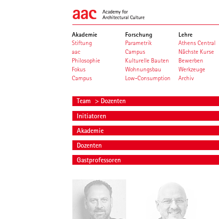
Akademie
Forschung
Lehre
Stiftung
Parametrik
Athens Central
aac
Campus
Nächste Kurse
Philosophie
Kulturelle Bauten
Bewerben
Fokus
Wohnungsbau
Werkzeuge
Campus
Low-Consumption
Archiv
Team
> Dozenten
Initiatoren
Akademie
Dozenten
Gastprofessoren