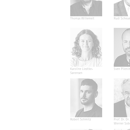
Thomas Willemeit
Rudi Scheu
Karoline Liedtke-
Sven Plieni
Sørensen
Robert Schmitz
Prof. Dr. Dr. 
Werner Sob