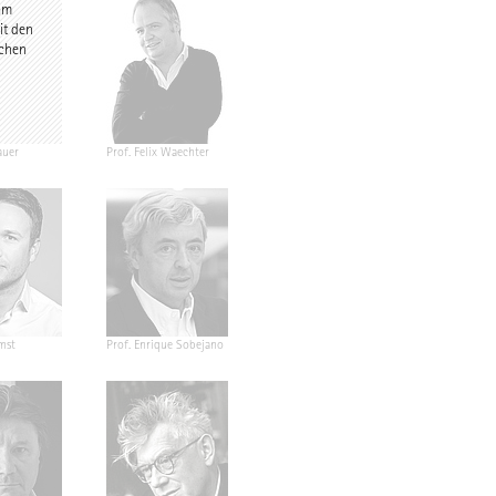
 am
it den
schen
auer
Prof. Felix Waechter
mst
Prof. Enrique Sobejano