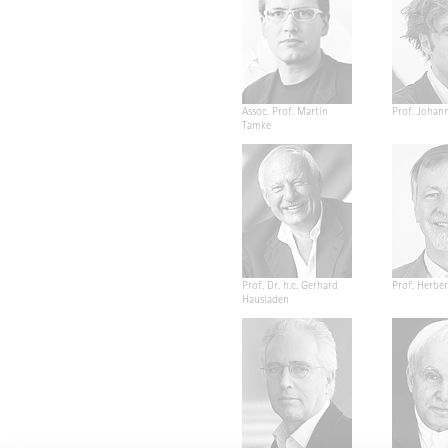
Assoc. Prof. Martin
Prof. Johan
Tamke
Prof. Dr. h.c. Gerhard
Prof. Herber
Hausladen