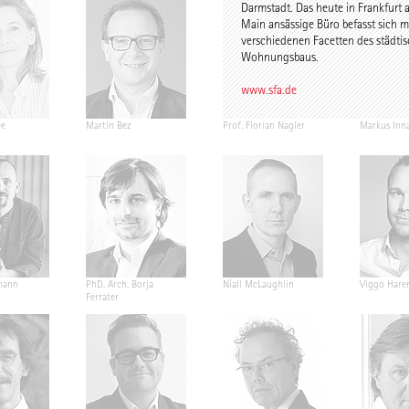
Darmstadt. Das heute in Frankfurt
Main ansässige Büro befasst sich m
verschiedenen Facetten des städti
Wohnungsbaus.
www.sfa.de
pe
Martin Bez
Prof. Florian Nagler
Markus Inn
mann
PhD. Arch. Borja
Níall McLaughlin
Viggo Hare
Ferrater