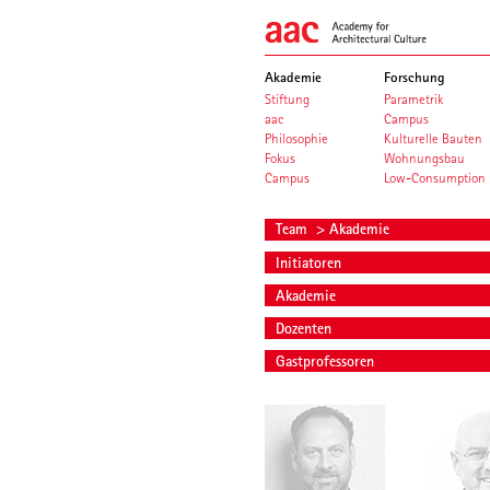
Akademie
Forschung
Stiftung
Parametrik
aac
Campus
Philosophie
Kulturelle Bauten
Fokus
Wohnungsbau
Campus
Low-Consumption
Team
> Akademie
Initiatoren
Akademie
Dozenten
Gastprofessoren