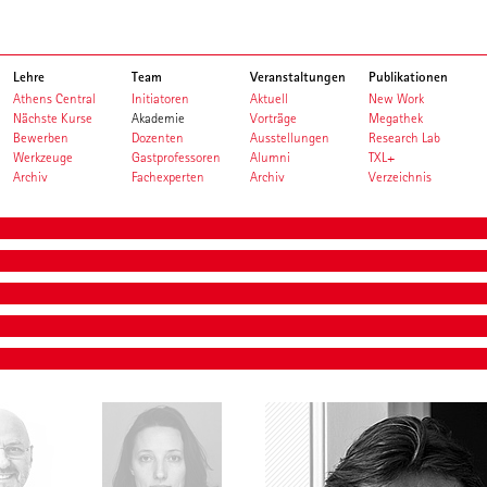
Lehre
Team
Veranstaltungen
Publikationen
Athens Central
Initiatoren
Aktuell
New Work
Nächste Kurse
Akademie
Vorträge
Megathek
Bewerben
Dozenten
Ausstellungen
Research Lab
Werkzeuge
Gastprofessoren
Alumni
TXL+
Archiv
Fachexperten
Archiv
Verzeichnis