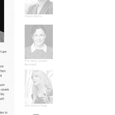
Charles Renfro
rt am
uijn
Prof. Anne-Julchen
Bernhardt
nem
chen
84
 von
n sowie
bis
tuhl
 Kulka
Jette Cathrin Hopp
ten in