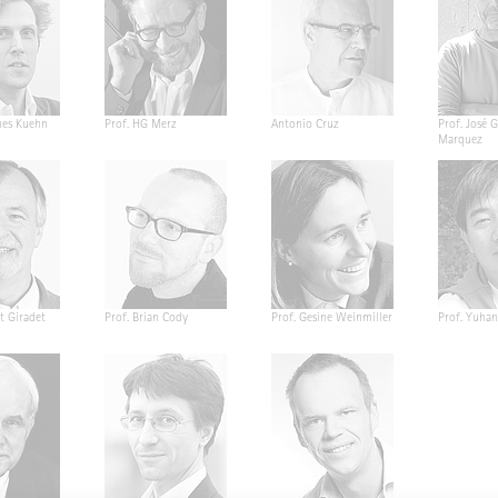
nes Kuehn
Prof. HG Merz
Antonio Cruz
Prof. José G
Marquez
t Giradet
Prof. Brian Cody
Prof. Gesine Weinmiller
Prof. Yuha