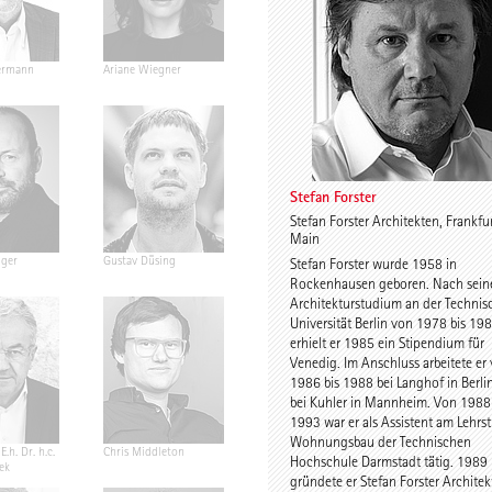
ermann
Ariane Wiegner
Joep Kuijs
Jonas Janke
Stefan Forster
Stefan Forster Architekten, Frankfu
Main
nger
Gustav Düsing
Johannes Pilz
Chris van D
Stefan Forster wurde 1958 in
Rockenhausen geboren. Nach sei
Architekturstudium an der Technis
Universität Berlin von 1978 bis 19
erhielt er 1985 ein Stipendium für
Venedig. Im Anschluss arbeitete er
1986 bis 1988 bei Langhof in Berli
bei Kuhler in Mannheim. Von 1988 
1993 war er als Assistent am Lehrs
Wohnungsbau der Technischen
E.h. Dr. h.c.
Chris Middleton
Prof. Martin Fröhlich
Prof. Peter
Hochschule Darmstadt tätig. 1989
ek
gründete er Stefan Forster Architek