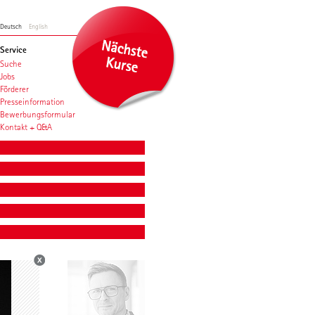
Deutsch
English
Service
Suche
Jobs
Förderer
Presseinformation
Bewerbungsformular
Kontakt + Q&A