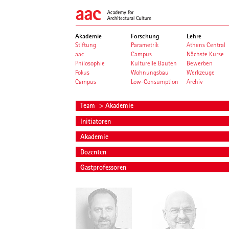
Akademie
Forschung
Lehre
Stiftung
Parametrik
Athens Central
aac
Campus
Nächste Kurse
Philosophie
Kulturelle Bauten
Bewerben
Fokus
Wohnungsbau
Werkzeuge
Campus
Low-Consumption
Archiv
Team
> Akademie
Initiatoren
Akademie
Dozenten
Gastprofessoren