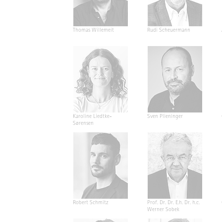
Thomas Willemeit
Rudi Scheuermann
Karoline Liedtke-
Sven Plieninger
Sørensen
Robert Schmitz
Prof. Dr. Dr. E.h. Dr. h.c.
Werner Sobek