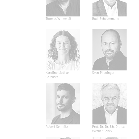
Thomas Willemeit
Rudi Scheuermann
Karoline Liedtke-
Sven Plieninger
Sørensen
Robert Schmitz
Prof. Dr. Dr. E.h. Dr. h.c.
Werner Sobek