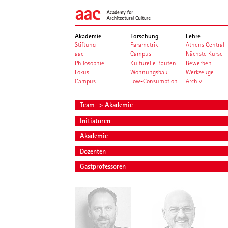
Akademie
Forschung
Lehre
Stiftung
Parametrik
Athens Central
aac
Campus
Nächste Kurse
Philosophie
Kulturelle Bauten
Bewerben
Fokus
Wohnungsbau
Werkzeuge
Campus
Low-Consumption
Archiv
Team
> Akademie
Initiatoren
Akademie
Dozenten
Gastprofessoren