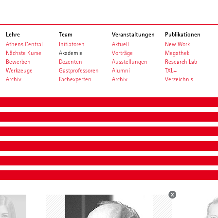
Lehre
Team
Veranstaltungen
Publikationen
Athens Central
Initiatoren
Aktuell
New Work
Nächste Kurse
Akademie
Vorträge
Megathek
Bewerben
Dozenten
Ausstellungen
Research Lab
Werkzeuge
Gastprofessoren
Alumni
TXL+
Archiv
Fachexperten
Archiv
Verzeichnis