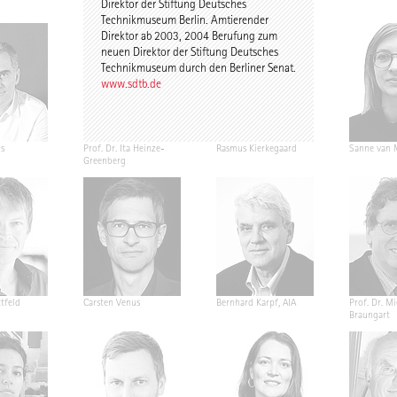
Direktor der Stiftung Deutsches
Technikmuseum Berlin. Amtierender
Direktor ab 2003, 2004 Berufung zum
neuen Direktor der Stiftung Deutsches
Technikmuseum durch den Berliner Senat.
www.sdtb.de
s
Prof. Dr. Ita Heinze-
Rasmus Kierkegaard
Sanne van 
Greenberg
tfeld
Carsten Venus
Bernhard Karpf, AIA
Prof. Dr. M
Braungart