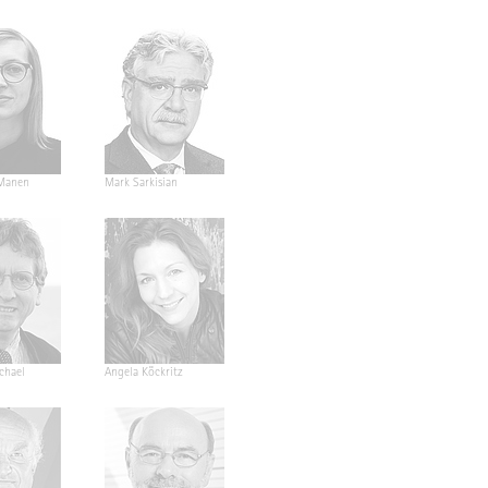
Manen
Mark Sarkisian
ichael
Angela Köckritz