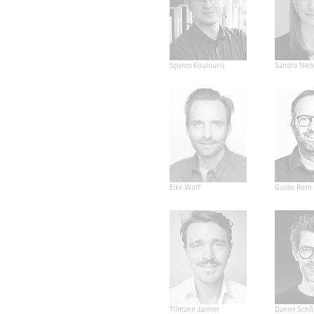
Spyros Koulouris
Sandra Nieb
Eike Wolf
Guido Roth
Tilmann Jarmer
Daniel Schö