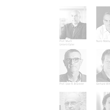
Prof. Much
Nuno Mateu
Untertrifaller
Prof. Uwe R. Brückner
Gerhard Wit