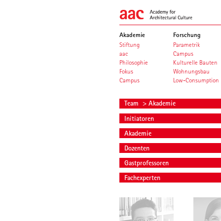
Akademie
Forschung
Stiftung
Parametrik
aac
Campus
Philosophie
Kulturelle Bauten
Fokus
Wohnungsbau
Campus
Low-Consumption
Team
> Akademie
Initiatoren
Akademie
Dozenten
Gastprofessoren
Fachexperten