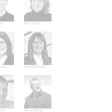
dir
Maxie Strauch
d
Riegler-
Alexandra Mrzigod
eiter
Nikolaus Bernau