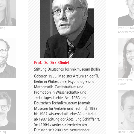
ling
Jannis Renner
Prof. Urs Wedekind
Prof. Dr. Na
Abdesseme
Prof. Dr. Dirk Böndel
Stiftung Deutsches Technikmuseum Berlin
Geboren 1955, Magister Artium an der TU
Annekathrin Bake
Caroline Nachtigall-
Prof. Petra 
Berlin in Philosophie, Psychologie und
Marten
Floors
Mathematik. Zweitstudium und
Promotion in Wissenschafts- und
Technikgeschichte. Seit 1983 am
Deutschen Technikmuseum (damals
Museum für Verkehr und Technik), 1985
bis 1987 wissenschaftliches Volontariat,
ab 1987 Leitung der Abteilung Schifffahrt.
Seit 1994 zweiter stellvertretender
Direktor, seit 2001 stellvertretender
ning
Birgit Gebhardt
Antti Nousjoki
Daniel Gebr