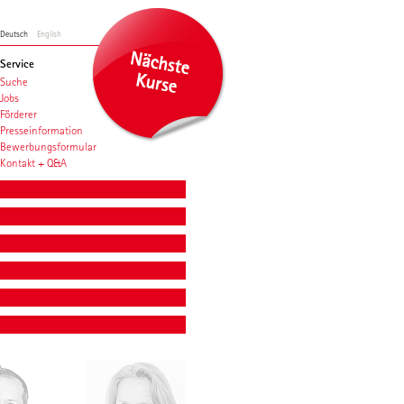
Deutsch
English
Service
Suche
Jobs
Förderer
Presseinformation
Bewerbungsformular
Kontakt + Q&A