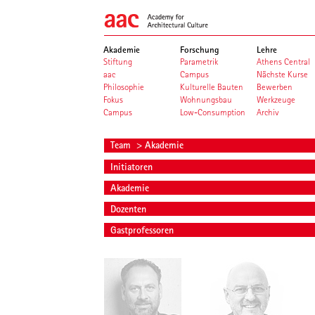
Akademie
Forschung
Lehre
Stiftung
Parametrik
Athens Central
aac
Campus
Nächste Kurse
Philosophie
Kulturelle Bauten
Bewerben
Fokus
Wohnungsbau
Werkzeuge
Campus
Low-Consumption
Archiv
Team
> Akademie
Initiatoren
Akademie
Dozenten
Gastprofessoren