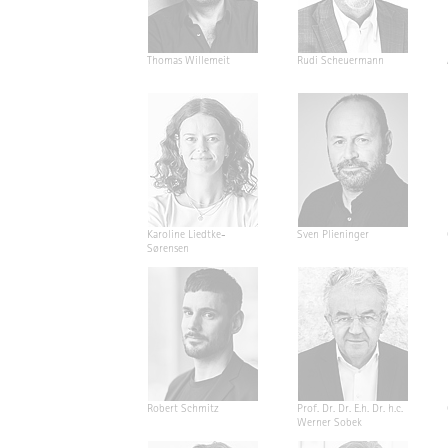
Thomas Willemeit
Rudi Scheuermann
Karoline Liedtke-
Sven Plieninger
Sørensen
Robert Schmitz
Prof. Dr. Dr. E.h. Dr. h.c.
Werner Sobek