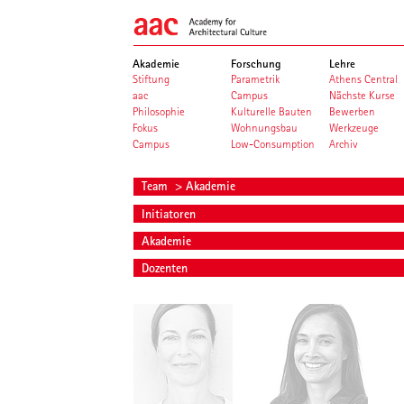
Akademie
Forschung
Lehre
Stiftung
Parametrik
Athens Central
aac
Campus
Nächste Kurse
Philosophie
Kulturelle Bauten
Bewerben
Fokus
Wohnungsbau
Werkzeuge
Campus
Low-Consumption
Archiv
Team
> Akademie
Initiatoren
Akademie
Dozenten