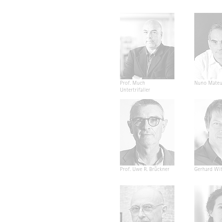
Prof. Much
Nuno Mateu
Untertrifaller
Prof. Uwe R. Brückner
Gerhard Wit