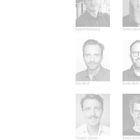
Spyros Koulouris
Sandra Nieb
Eike Wolf
Guido Roth
Tilmann Jarmer
Daniel Schö