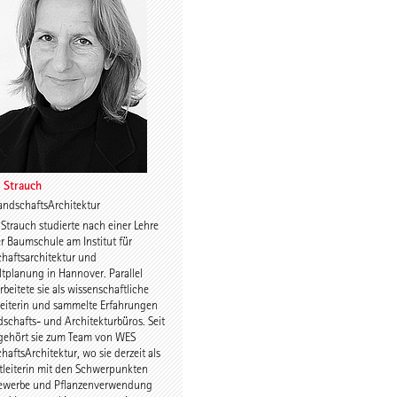
dir
Maxie Strauch
d
 Strauch
ndschaftsArchitektur
Strauch studierte nach einer Lehre
Riegler-
Alexandra Mrzigod
er Baumschule am Institut für
haftsarchitektur und
planung in Hannover. Parallel
rbeitete sie als wissenschaftliche
eiterin und sammelte Erfahrungen
dschafts- und Architekturbüros. Seit
gehört sie zum Team von WES
haftsArchitektur, wo sie derzeit als
tleiterin mit den Schwerpunkten
ewerbe und Pflanzenverwendung
eiter
Nikolaus Bernau