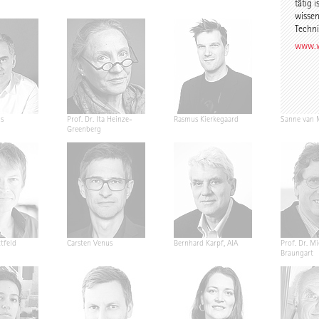
tätig 
wissen
Techni
www.w
s
Prof. Dr. Ita Heinze-
Rasmus Kierkegaard
Sanne van 
Greenberg
tfeld
Carsten Venus
Bernhard Karpf, AIA
Prof. Dr. M
Braungart