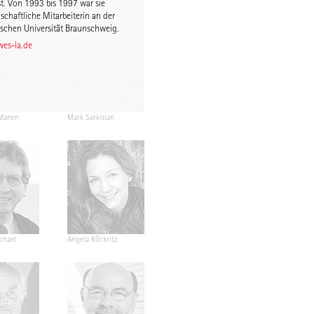
ist. Von 1993 bis 1997 war sie
schaftliche Mitarbeiterin an der
schen Universität Braunschweig.
es-la.de
Manen
Mark Sarkisian
ichael
Angela Köckritz