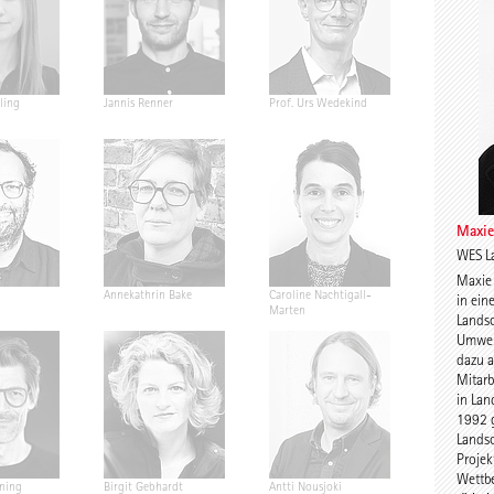
ling
Jannis Renner
Prof. Urs Wedekind
Prof. Dr. Na
Abdesseme
Maxie
WES La
Maxie 
Annekathrin Bake
Caroline Nachtigall-
Prof. Petra 
in ein
Marten
Floors
Landsc
Umwelt
dazu a
Mitarb
in Lan
1992 
Landsc
Projek
Wettb
ning
Birgit Gebhardt
Antti Nousjoki
Daniel Gebr