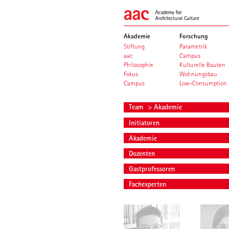
Akademie
Forschung
Stiftung
Parametrik
aac
Campus
Philosophie
Kulturelle Bauten
Fokus
Wohnungsbau
Campus
Low-Consumption
Team
> Akademie
Initiatoren
Akademie
Dozenten
Gastprofessoren
Fachexperten