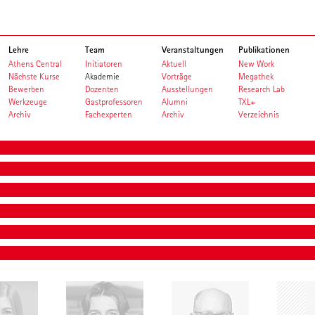
Lehre
Team
Veranstaltungen
Publikationen
Athens Central
Initiatoren
Aktuell
New Work
Nächste Kurse
Akademie
Vorträge
Megathek
Bewerben
Dozenten
Ausstellungen
Research Lab
Werkzeuge
Gastprofessoren
Alumni
TXL+
Archiv
Fachexperten
Archiv
Verzeichnis