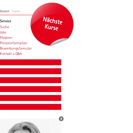
Deutsch
English
Service
Suche
Jobs
Förderer
Presseinformation
Bewerbungsformular
Kontakt + Q&A