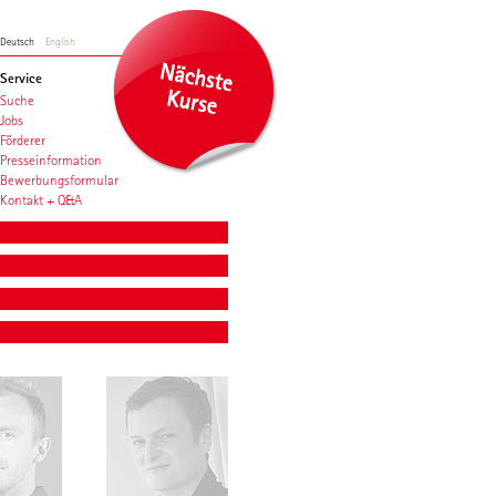
Deutsch
English
Service
Suche
Jobs
Förderer
Presseinformation
Bewerbungsformular
Kontakt + Q&A