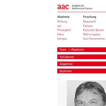
Akademie
Forschung
Stiftung
Parametrik
aac
Campus
Philosophie
Kulturelle Bauten
Fokus
Wohnungsbau
Campus
Low-Consumption
Team
> Akademie
Initiatoren
Akademie
Dozenten