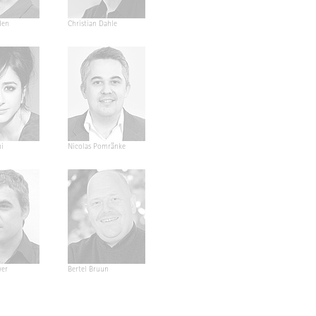
den
Christian Dahle
i
Nicolas Pomränke
wer
Bertel Bruun