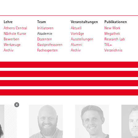
Lehre
Team
Veranstaltungen
Publikationen
Athens Central
Initiatoren
Aktuell
New Work
Nächste Kurse
Akademie
Vorträge
Megathek
Bewerben
Dozenten
Ausstellungen
Research Lab
Werkzeuge
Gastprofessoren
Alumni
TXL+
Archiv
Fachexperten
Archiv
Verzeichnis