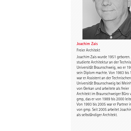
Dr. Imke Woelk
Kristina Loo
Joachim Zais
Freier Architekt
Joachim Zais wurde 1951 geboren. 
Johann von Mansberg
Stefan Wen
studierte Architektur an der Techni
Universität Braunschweig, wo er 1
sein Diplom machte. Von 1983 bis
war er Assistent an der Technischen
Universität Braunschweig bei Mein
von Gerkan und arbeitete als freier
Architekt im Braunschweiger Büro 
gmp, das er von 1989 bis 2000 leite
Von 1993 bis 2005 war er Partner 
von gmp. Seit 2005 arbeitet Joachi
Benjamin Gutsche
Assoc. Prof.
als selbständiger Architekt.
Tamke