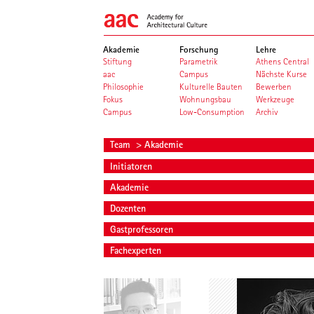
Akademie
Forschung
Lehre
Stiftung
Parametrik
Athens Central
aac
Campus
Nächste Kurse
Philosophie
Kulturelle Bauten
Bewerben
Fokus
Wohnungsbau
Werkzeuge
Campus
Low-Consumption
Archiv
Team
> Akademie
Initiatoren
Akademie
Dozenten
Gastprofessoren
Fachexperten