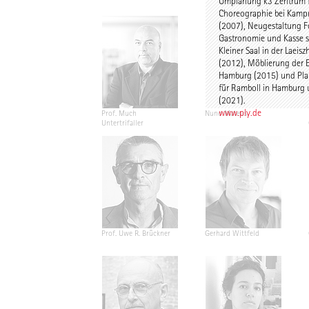
Umplanung k3 Zentrum 
Choreographie bei Kam
(2007), Neugestaltung F
Gastronomie und Kasse 
Kleiner Saal in der Laeis
(2012), Möblierung der 
Hamburg (2015) und Pla
für Ramboll in Hamburg 
(2021).
www.ply.de
Prof. Much
Nuno Mateus
Untertrifaller
Prof. Uwe R. Brückner
Gerhard Wittfeld