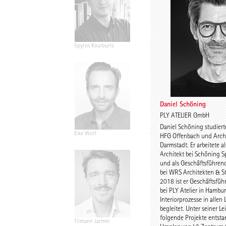
Spyros Koulouris
Sandra Niebling
Daniel Schöning
PLY ATELIER GmbH
Daniel Schöning studiert
Eike Wolf
Guido Roth
HFG Offenbach und Archi
Darmstadt. Er arbeitete a
Architekt bei Schöning S
und als Geschäftsführend
bei WRS Architekten & St
2018 ist er Geschäftsfüh
bei PLY Atelier in Hambu
Interiorprozesse in allen
begleitet. Unter seiner L
folgende Projekte entst
Tilmann Jarmer
Daniel Schöning