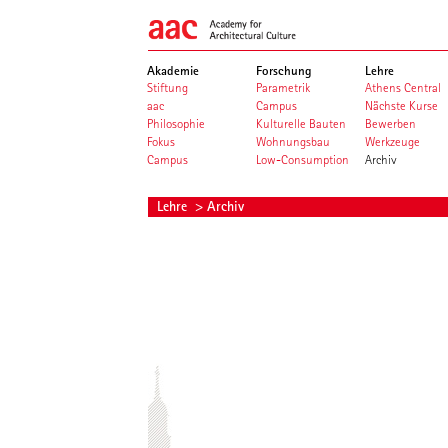
Akademie
Forschung
Lehre
Stiftung
Parametrik
Athens Central
aac
Campus
Nächste Kurse
Philosophie
Kulturelle Bauten
Bewerben
Fokus
Wohnungsbau
Werkzeuge
Campus
Low-Consumption
Archiv
Lehre
> Archiv