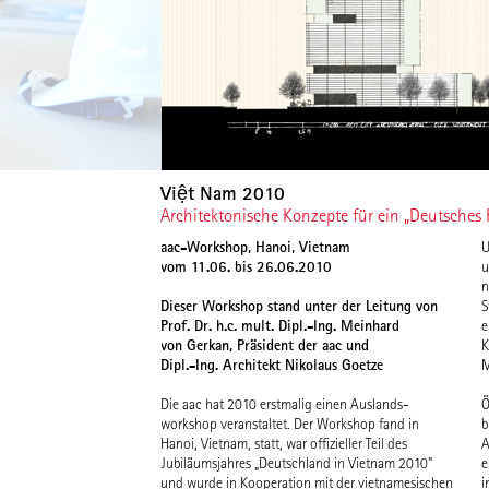
Việt Nam 2010
Architektonische Konzepte für ein „Deutsche
aac-Workshop, Hanoi, Vietnam
U
vom 11.06. bis 26.06.2010
u
n
Dieser Workshop stand unter der Leitung von
S
Prof. Dr. h.c. mult. Dipl.-Ing. Meinhard
e
von Gerkan, Präsident der aac und
K
Dipl.-Ing. Architekt Nikolaus Goetze
M
Die aac hat 2010 erstmalig einen Auslands-
Ö
workshop veranstaltet. Der Workshop fand in
b
Hanoi, Vietnam, statt, war offizieller Teil des
A
Jubiläumsjahres „Deutschland in Vietnam 2010"
e
und wurde in Kooperation mit der vietnamesischen
i