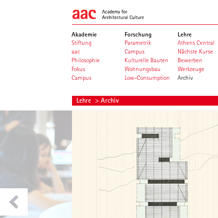
Akademie
Forschung
Lehre
Stiftung
Parametrik
Athens Central
aac
Campus
Nächste Kurse
Philosophie
Kulturelle Bauten
Bewerben
Fokus
Wohnungsbau
Werkzeuge
Campus
Low-Consumption
Archiv
Lehre
> Archiv